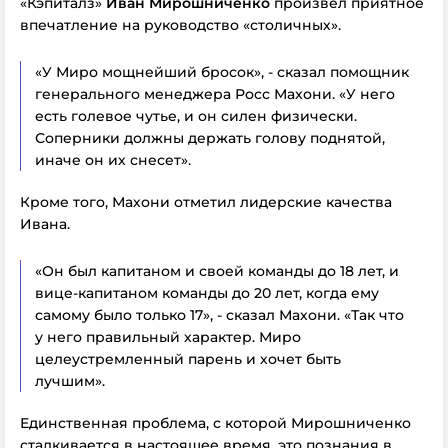
«Кэпиталз»
Иван Мирошниченко
произвел приятное
впечатление на руководство «столичных».
«У Миро мощнейший бросок», - сказал помощник
генерального менеджера Росс Махони. «У него
есть голевое чутье, и он силен физически.
Соперники должны держать голову поднятой,
иначе он их снесет».
Кроме того, Махони отметил лидерские качества
Ивана.
«Он был капитаном и своей команды до 18 лет, и
вице-капитаном команды до 20 лет, когда ему
самому было только 17», - сказал Махони. «Так что
у него правильный характер. Миро
целеустремленный парень и хочет быть
лучшим».
Единственная проблема, с которой Мирошниченко
сталкивается в настоящее время, это познания в