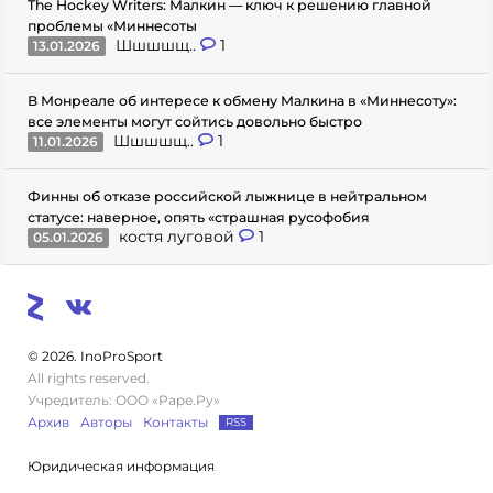
The Hockey Writers: Малкин — ключ к решению главной
проблемы «Миннесоты
Шшшшщ..
1
13.01.2026
В Монреале об интересе к обмену Малкина в «Миннесоту»:
все элементы могут сойтись довольно быстро
Шшшшщ..
1
11.01.2026
Финны об отказе российской лыжнице в нейтральном
статусе: наверное, опять «страшная русофобия
костя луговой
1
05.01.2026
© 2026. InoProSport
All rights reserved.
Учредитель: ООО «Раре.Ру»
Архив
Авторы
Контакты
RSS
Юридическая информация