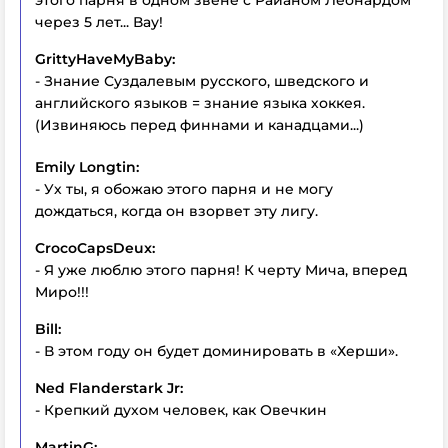
этого парня в одном звене с Райаном Леонардом
через 5 лет... Вау!
GrittyHaveMyBaby:
- Знание Суздалевым русского, шведского и
английского языков = знание языка хоккея.
(Извиняюсь перед финнами и канадцами...)
Emily Longtin:
- Ух ты, я обожаю этого парня и не могу
дождаться, когда он взорвет эту лигу.
CrocoCapsDeux:
- Я уже люблю этого парня! К черту Мича, вперед
Миро!!!
Bill:
- В этом году он будет доминировать в «Херши».
Ned Flanderstark Jr:
- Крепкий духом человек, как Овечкин
MartinG: