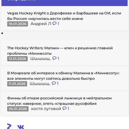
Vegas Hockey Knight о Дорофееве и Барбашеве на ОИ, если
бы Россия «научилась вести себя иначе
Андрей Л
1
19.01.2026
The Hockey Writers: Малкин — ключ к решению главной
проблемы «Миннесоты
Шшшшщ..
1
13.01.2026
В Монреале об интересе к обмену Малкина в «Миннесоту»:
все элементы могут сойтись довольно быстро
Шшшшщ..
1
11.01.2026
Финны об отказе российской лыжнице в нейтральном
статусе: наверное, опять «страшная русофобия
костя луговой
1
05.01.2026