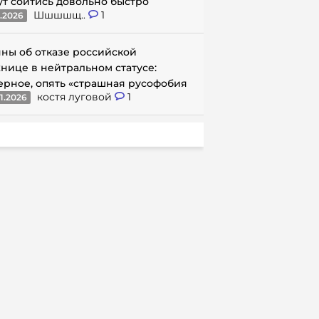
ут сойтись довольно быстро
Шшшшщ..
1
1.2026
ны об отказе российской
нице в нейтральном статусе:
ерное, опять «страшная русофобия
костя луговой
1
1.2026