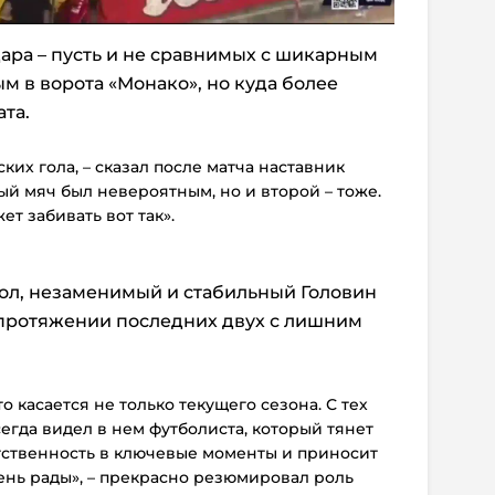
ара – пусть и не сравнимых с шикарным
м в ворота «Монако», но куда более
та.
ких гола, – сказал после матча наставник
ый мяч был невероятным, но и второй – тоже.
ет забивать вот так».
л, незаменимый и стабильный Головин
 протяжении последних двух с лишним
о касается не только текущего сезона. С тех
всегда видел в нем футболиста, который тянет
етственность в ключевые моменты и приносит
ень рады», – прекрасно резюмировал роль