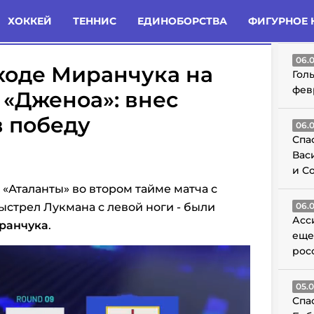
татьи
Комменты
Новости
ХОККЕЙ
ТЕННИС
ЕДИНОБОРСТВА
ФИГУРНОЕ 
ГО
06.
ходе Миранчука на
Гол
фев
 «Дженоа»: внес
в победу
06.
Спа
Вас
и С
«Аталанты» во втором тайме матча с
ыстрел Лукмана с левой ноги - были
06.
Асс
ранчука
.
еще
рос
05.
Спа