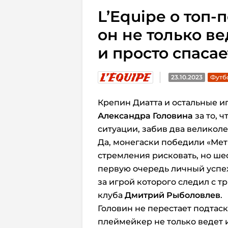
L’Equipe о топ
он не только ве
и просто спаса
23.10.2023
Футбо
Крепин Диатта и остальные 
Александра Головина
за то, 
ситуации, забив два великоле
Да, монегаски победили «Метц
стремления рисковать, но шес
первую очередь личный успех
за игрой которого следил с 
клуба
Дмитрий Рыболовлев
.
Головин не перестает подтаск
плеймейкер не только ведет 