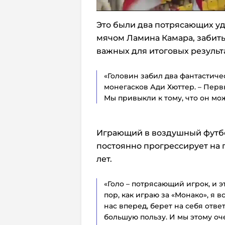
Это были два потрясающих уд
мячом Ламина Камара, забиты
важных для итоговых результа
«Головин забил два фантастичес
монегасков Ади Хюттер. – Перв
Мы привыкли к тому, что он мож
Играющий в воздушный футбо
постоянно прогрессирует на
лет.
«Голо – потрясающий игрок, и эт
пор, как играю за «Монако», я 
нас вперед, берет на себя отв
большую пользу. И мы этому оч