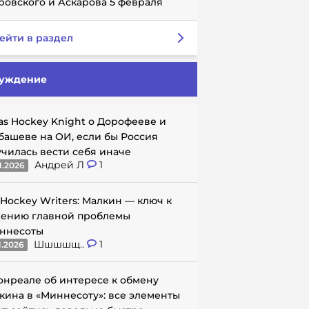
ровского и Аскарова 5 февраля
ейти в раздел
уждение
as Hockey Knight о Дорофееве и
башеве на ОИ, если бы Россия
училась вести себя иначе
Андрей Л
1
1.2026
 Hockey Writers: Малкин — ключ к
ению главной проблемы
ннесоты
Шшшшщ..
1
1.2026
онреале об интересе к обмену
кина в «Миннесоту»: все элементы