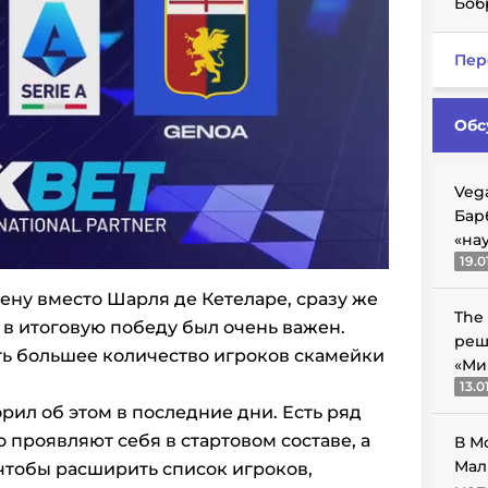
Боб
Пер
Обс
Veg
Бар
«на
19.0
ну вместо Шарля де Кетеларе, сразу же
The
д в итоговую победу был очень важен.
реш
ть большее количество игроков скамейки
«Ми
13.0
рил об этом в последние дни. Есть ряд
 проявляют себя в стартовом составе, а
В М
Мал
 чтобы расширить список игроков,