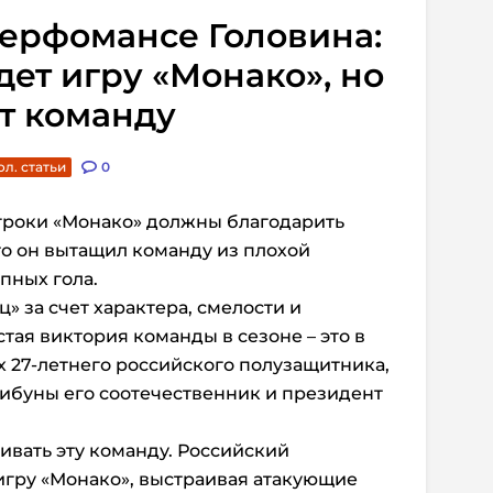
-перфомансе Головина:
дет игру «Монако», но
ет команду
л. статьи
0
игроки «Монако» должны благодарить
что он вытащил команду из плохой
пных гола.
» за счет характера, смелости и
тая виктория команды в сезоне – это в
 27-летнего российского полузащитника,
трибуны его соотечественник и президент
ивать эту команду. Российский
игру «Монако», выстраивая атакующие