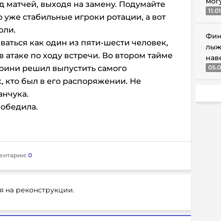
мог
д матчей, выходя на замену. Подумайте
11.0
о уже стабильные игроки ротации, а вот
оли.
Фин
аться как один из пяти-шести человек,
лыж
в атаке по ходу встречи. Во втором тайме
нав
ерини решил выпустить самого
05.0
, кто был в его распоряжении. Не
анчука.
победила.
ентарии:
0
я на реконструкции.