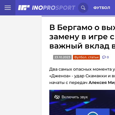
Иностранцы о спорте России:
С
ФУТБОЛ
В Бергамо о вы
замену в игре с
важный вклад 
23.10.2023
Футбол. статьи
0
Два самых опасных момента у 
«Дженоа» - удар Скамакки и в
начаты с передач
Алексея Ми