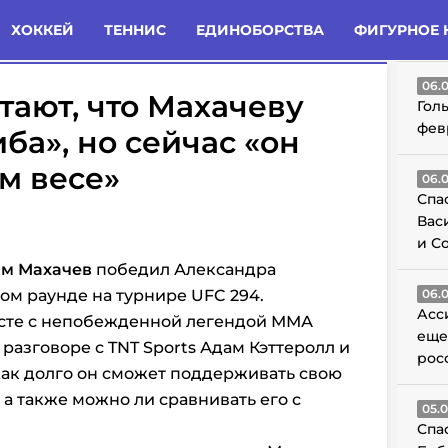
татьи
Комменты
Новости
ХОККЕЙ
ТЕННИС
ЕДИНОБОРСТВА
ФИГУРНОЕ 
ГО
06.
тают, что Махачеву
Гол
фев
ба», но сейчас «он
м весе»
06.
Спа
Вас
и С
м Махачев
победил Александра
ом раунде на турнире UFC 294.
06.
Асс
есте с непобежденной легендой ММА
еще
В разговоре с TNT Sports Адам Кэттеролл и
рос
как долго он сможет поддерживать свою
а также можно ли сравнивать его с
05.
Спа