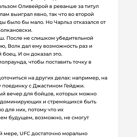
рльзом Оливейрой в реванше за титул
лам выиграл явно, так что во второй
ы было бы мало. Но Чарльз отказался от
Волкановски.
нш. После не слишком убедительной
ю, Волк дал ему возможность раз и
 боец. И он доказал это.
олраунда, чтобы поставить точку в
оточиться на других делах: например, на
у поединку с Джастином Гейджи.
ый вечер для бойцов, которых можно
х, доминирующих и стремящихся быть
о для них, потому что их
ем будущем, возможно, не смогут
ей мере, UFC достаточно морально