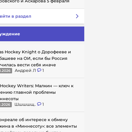
ровского и Аскарова 5 февраля
ейти в раздел
уждение
as Hockey Knight о Дорофееве и
башеве на ОИ, если бы Россия
училась вести себя иначе
Андрей Л
1
1.2026
 Hockey Writers: Малкин — ключ к
ению главной проблемы
ннесоты
Шшшшщ..
1
1.2026
онреале об интересе к обмену
кина в «Миннесоту»: все элементы