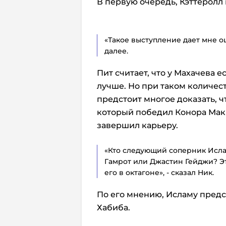
В первую очередь, Кэттеролл
«Такое выступление дает мне ощ
далее.
Пит считает, что у Махачева е
лучше. Но при таком количес
предстоит многое доказать, 
который победил Конора Макг
завершил карьеру.
«Кто следующий соперник Исла
Гамрот или Джастин Гейджи? Эт
его в октагоне», - сказал Ник.
По его мнению, Исламу предс
Хабиба.