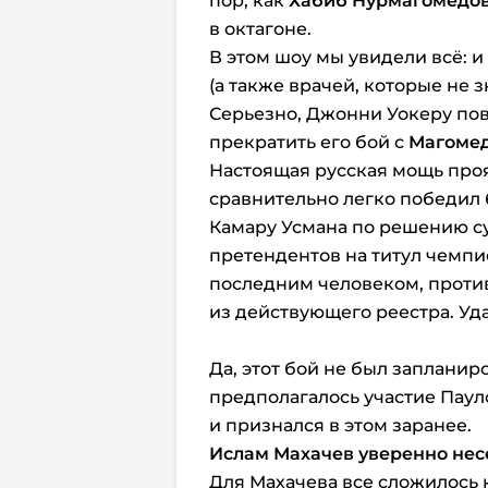
пор, как
Хабиб Нурмагомедо
в октагоне.
В этом шоу мы увидели всё: и
(а также врачей, которые не з
Серьезно, Джонни Уокеру пов
прекратить его бой с
Магомед
Настоящая русская мощь проя
сравнительно легко победил
Камару Усмана по решению су
претендентов на титул чемпи
последним человеком, против
из действующего реестра. Уда
Да, этот бой не был запланир
предполагалось участие Паул
и признался в этом заранее.
Ислам Махачев уверенно нес
Для Махачева все сложилось 