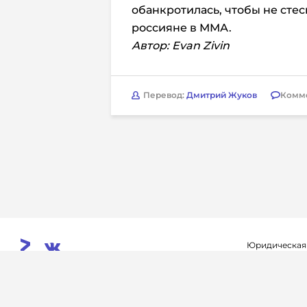
обанкротилась, чтобы не сте
россияне в ММА.
Автор:
Evan Zivin
Перевод:
Дмитрий Жуков
Комм
Юридическая
Свидетельств
© 2026. InoProSport
выдано федер
All rights reserved.
связи, инфор
Учредитель: ООО «Раре.Ру»