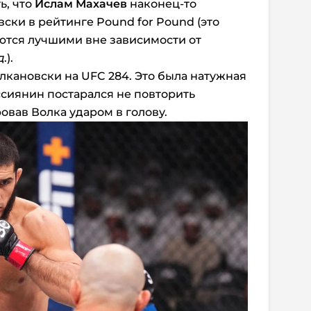
ь, что
Ислам Махачев
наконец-то
ски в рейтинге Pound for Pound (это
ются лучшими вне зависимости от
д
.).
лкановски на UFC 284. Это была натужная
ссиянин постарался не повторить
овав Волка ударом в голову.