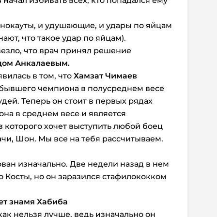
в
начал избивать всех, кто попадался ему
 нокауты, и удушающие, и удары по яйцам
нают, что такое удар по яйцам).
езло, что врач принял решение
ом Анкалаевым.
вилась в том, что
Хамзат Чимаев
 бывшего чемпиона в полусреднем весе
дей. Теперь он стоит в первых рядах
она в среднем весе и является
 которого хочет выступить любой боец
чи, Шон. Мы все на тебя рассчитываем.
ован изначально. Две недели назад в нем
о Косты, но он заразился стафилококком
ет знамя Хабиба
как нельзя лучше, ведь изначально он