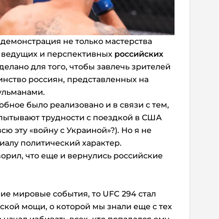
 демонстрация не только мастерства
х ведущих и перспективных
российских
сделано для того, чтобы завлечь зрителей
инство россиян, представленных на
ульманами.
добное было реализовано и в связи с тем,
спытывают трудности с поездкой в США
сю эту «войну с Украиной»?). Но я не
иалу политический характер.
оворил, что еще и вернулись российские
ие мировые события, то UFC 294 стал
кой мощи, о которой мы знали еще с тех