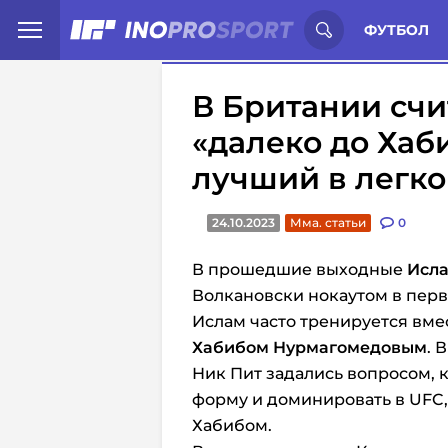
Иностранцы о спорте России:
С
ФУТБОЛ
В Британии счи
«далеко до Хаби
лучший в легко
24.10.2023
Мма. статьи
0
В прошедшие выходные
Исла
Волкановски нокаутом в перв
Ислам часто тренируется вм
Хабибом Нурмагомедовым
. 
Ник Пит задались вопросом, 
форму и доминировать в UFC, 
Хабибом.