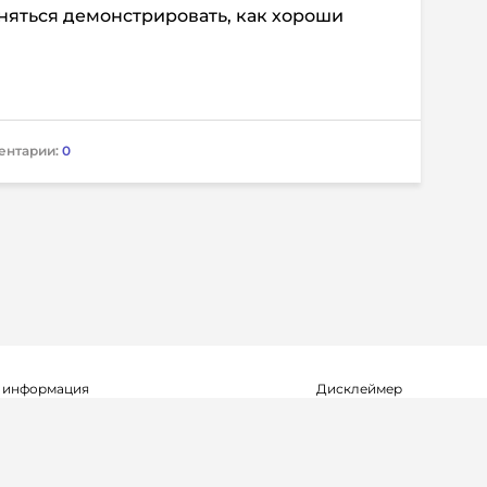
сняться демонстрировать, как хороши
ентарии:
0
 информация
Дисклеймер
о о регистрации СМИ Эл №ФС77-72704
Редакция не несет ответ
альной службой по надзору в сфере
достоверность информа
мационных технологий и массовых
рекламных объявлениях.