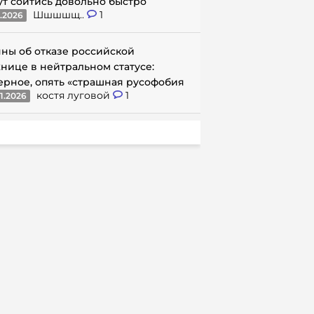
ут сойтись довольно быстро
Шшшшщ..
1
1.2026
ны об отказе российской
нице в нейтральном статусе:
ерное, опять «страшная русофобия
костя луговой
1
1.2026