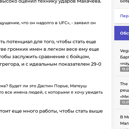
 высоко оценил технику ударов Махачева.
Боб
Пер
ущение, что он надолго в UFC», - заявил он
Обс
сть потенциал для того, чтобы стать еще
тве громких имен в легком весе ему еще
Veg
чтобы заслужить сравнение с бойцом,
Бар
«на
регора, и с идеальным показателем 29-0
19.0
The
ма? Будет ли это Дастин Порье, Матеуш
реш
о все имена людей, с которыми я хочу увидеть
«Ми
13.0
тоит еще много работы, чтобы стать выше
В М
Мал