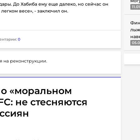
мог
дары. До Хабиба ему еще далеко, но сейчаc он
11.0
 легком весе», - заключил он.
Фин
лыж
нав
ентарии:
0
05.0
я на реконструкции.
 о «моральном
FC: не стесняются
оссиян