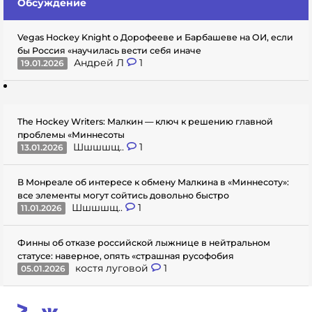
Обсуждение
Vegas Hockey Knight о Дорофееве и Барбашеве на ОИ, если
бы Россия «научилась вести себя иначе
Андрей Л
1
19.01.2026
The Hockey Writers: Малкин — ключ к решению главной
проблемы «Миннесоты
Шшшшщ..
1
13.01.2026
В Монреале об интересе к обмену Малкина в «Миннесоту»:
все элементы могут сойтись довольно быстро
Шшшшщ..
1
11.01.2026
Финны об отказе российской лыжнице в нейтральном
статусе: наверное, опять «страшная русофобия
костя луговой
1
05.01.2026