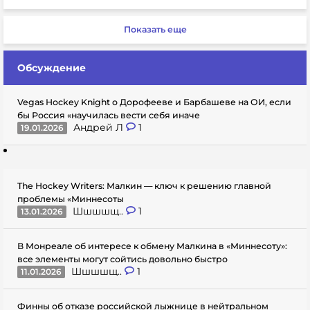
Показать еще
Обсуждение
Vegas Hockey Knight о Дорофееве и Барбашеве на ОИ, если
бы Россия «научилась вести себя иначе
Андрей Л
1
19.01.2026
The Hockey Writers: Малкин — ключ к решению главной
проблемы «Миннесоты
Шшшшщ..
1
13.01.2026
В Монреале об интересе к обмену Малкина в «Миннесоту»:
все элементы могут сойтись довольно быстро
Шшшшщ..
1
11.01.2026
Финны об отказе российской лыжнице в нейтральном