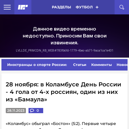
РАЗДЕЛЫ
ФУТБОЛ
Иностранцы о спорте России:
Статьи
Комменты
Новос
28 ноября: в Коламбусе День России
- 4 гола от 4-х россиян, один из них
из «Бамаула»
28.11.2023
0
«Коламбус» обыграл «Бостон» (5:2). Первые четыре