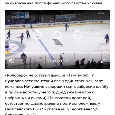
уничтоженная после финального свистка клюшка.
«Колорадо» не оставил шансов «Тампе» (4:1). У
Кучерова
ассистентский пас в единственном голе
команды.
Ничушкин
завершил матч, забросив шайбу
в пустые ворота (у него подряд уже 8-я игра с
набранными очками). Показатели вратарей,
естественно, диаметрально противоположные: у
Василевского
86,97% спасений, у
Георгиева
97,5.
Сергачев
– с «-1».