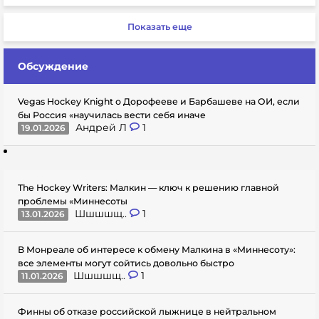
Показать еще
Обсуждение
Vegas Hockey Knight о Дорофееве и Барбашеве на ОИ, если
бы Россия «научилась вести себя иначе
Андрей Л
1
19.01.2026
The Hockey Writers: Малкин — ключ к решению главной
проблемы «Миннесоты
Шшшшщ..
1
13.01.2026
В Монреале об интересе к обмену Малкина в «Миннесоту»:
все элементы могут сойтись довольно быстро
Шшшшщ..
1
11.01.2026
Финны об отказе российской лыжнице в нейтральном