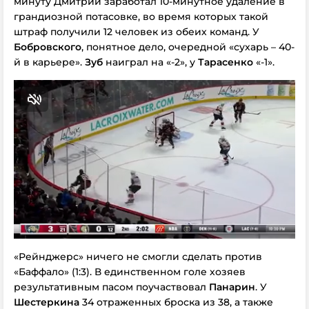
минуту Дмитрий заработал 10-минутное удаление в
грандиозной потасовке, во время которых такой
штраф получили 12 человек из обеих команд. У
Бобровского
, понятное дело, очередной «сухарь – 40-
й в карьере».
Зуб
наиграл на «-2», у
Тарасенко
«-1».
«Рейнджерс» ничего не смогли сделать против
«Баффало» (1:3). В единственном голе хозяев
результативным пасом поучаствовал
Панарин
. У
Шестеркина
34 отраженных броска из 38, а также