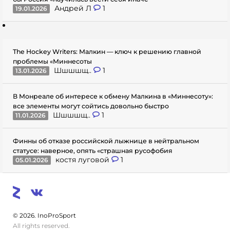
Андрей Л
1
19.01.2026
The Hockey Writers: Малкин — ключ к решению главной
проблемы «Миннесоты
Шшшшщ..
1
13.01.2026
В Монреале об интересе к обмену Малкина в «Миннесоту»:
все элементы могут сойтись довольно быстро
Шшшшщ..
1
11.01.2026
Финны об отказе российской лыжнице в нейтральном
статусе: наверное, опять «страшная русофобия
костя луговой
1
05.01.2026
© 2026. InoProSport
All rights reserved.