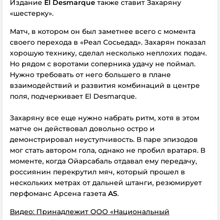
Издание
El Desmarque
также ставит Захаряну
«шестерку».
Матч, в котором он был заметнее всего с момента
своего перехода в «Реал Сосьедад». Захарян показал
хорошую технику, сделал несколько неплохих подач.
Но рядом с воротами соперника удачу не поймал.
Нужно требовать от него большего в плане
взаимодействий и развития комбинаций в центре
поля, подчеркивает El Desmarque.
Захаряну все еще нужно набрать ритм, хотя в этом
матче он действовал довольно остро и
демонстрировал неуступчивость. В паре эпизодов
мог стать автором гола, однако не пробил вратаря. В
моменте, когда Ойарсабаль отдавал ему передачу,
россиянин перекрутил мяч, который прошел в
нескольких метрах от дальней штанги, резюмирует
перфоманс Арсена газета
AS
.
Видео: Принадлежит ООО «Национальный