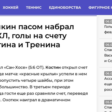
татьи
Комменты
Новости
ХОККЕЙ
ТЕННИС
ЕДИНОБОРСТВА
ФИГУРНОЕ 
ГО
06.
чкин пасом набрал
Гол
фев
ХЛ, голы на счету
тина и Тренина
06.
Спа
Вас
и С
 «Сан-Хосе» (5:6 ОТ).
Костин
открыл счет
е матча: «красные крылья» успели в нем
06.
Асс
 пропустить четыре шайбы, при этом
еще
большинство. В третьем периоде
рос
да гости еще раз сравняли счет, переведя
. Охотюк наиграл в драматичном
05.
Спа