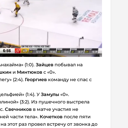
ахайма» (1:0).
Зайцев
побывал на
шкин
и
Минтюков
с «0».
гу» (2:4).
Георгиев
команду не спас с
льфией» (1:4). У
Замулы
«0».
олиной» (3:2). Из пушечного выстрела
с.
Свечников
в матче участия не
ней части тела».
Кочетков
после пяти
а этот раз провел встречу от звонка до