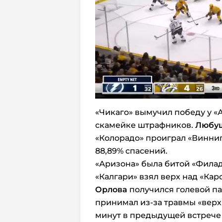
«Чикаго» вымучил победу у «Ан
скамейке штрафников.
Любу
«Колорадо» проиграл «Виннипе
88,89% спасений.
«Аризона» была битой «Филаде
«Калгари» взял верх над «Кар
Орлова
получился голевой па
принимал из-за травмы «верх
минут в предыдущей встрече н