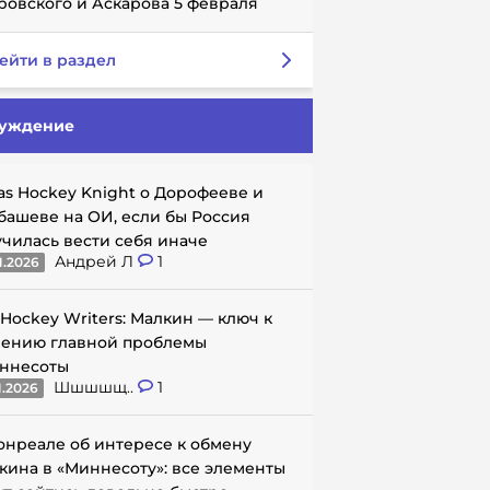
ровского и Аскарова 5 февраля
ейти в раздел
уждение
as Hockey Knight о Дорофееве и
башеве на ОИ, если бы Россия
училась вести себя иначе
Андрей Л
1
1.2026
 Hockey Writers: Малкин — ключ к
ению главной проблемы
ннесоты
Шшшшщ..
1
1.2026
онреале об интересе к обмену
кина в «Миннесоту»: все элементы