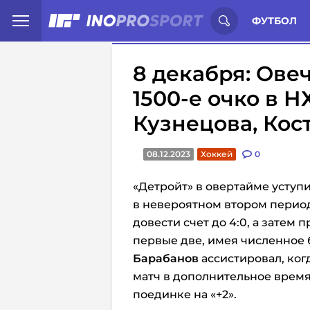
Иностранцы о спорте России:
С
ФУТБОЛ
8 декабря: Ове
1500-е очко в Н
Кузнецова, Кос
08.12.2023
Хоккей
0
«Детройт» в овертайме уступил
в невероятном втором период
довести счет до 4:0, а затем
первые две, имея численное 
Барабанов
ассистировал, ког
матч в дополнительное время
поединке на «+2».