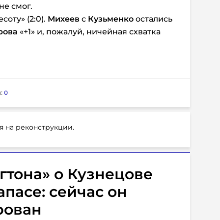
не смог.
оту» (2:0).
Михеев
с
Кузьменко
остались
рова
«+1» и, пожалуй, ничейная схватка
:
0
я на реконструкции.
гтона» о Кузнецове
апасе: сейчас он
рован