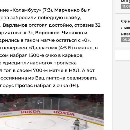
мог
11.0
ие «Коламбусу» (7:3).
Марченко
был
зяева забросили победную шайбу,
Фин
.
Варламов
отстоял достойно, отразив 32
лыж
риятные «-3»,
Воронков
,
Чинахов
и
нав
рились в таком матче остаться с «0».
05.0
повержен «Далласом» (4:5 Б) в матче, в
ом набрал 1500-е очко в карьере.
е «дисциплинарного» пропуска
гол в своем 700-м матче в НХЛ. А вот
россиянина из Вашингтона реализовать
елорус
Протас
набрал 2 очка (1+1).