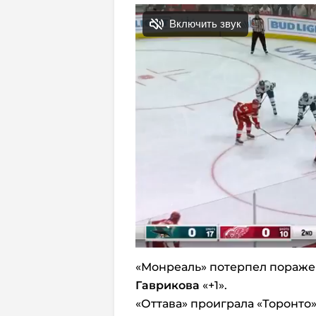
«Монреаль» потерпел поражен
Гаврикова
«+1».
«Оттава» проиграла «Торонто» 