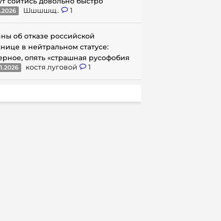
ут сойтись довольно быстро
Шшшшщ..
1
1.2026
ны об отказе российской
нице в нейтральном статусе:
ерное, опять «страшная русофобия
костя луговой
1
1.2026