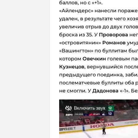
баллов, но с «+1».
«Айлендерс» нанесли поражен
удален, в результате чего хо
увеличив отрыв до двух голов
броска из 35. У
Проворова
неп
«островитянин»
Романов
умуд
«Вашингтон» по буллитам был 
котором
Овечкин
голевым пас
Кузнецов
, вернувшийся посл
предыдущего поединка, забил 
послематчевые буллиты оба 
не смогли. У
Дадонова
«-1». Б