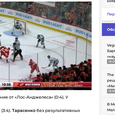
Боб
Пер
Обс
Veg
Бар
«на
19.0
The
реш
«Ми
13.0
ие от «Лос-Анджелеса» (0:4). У
В М
Мал
(3:4).
Тарасенко
без результативных