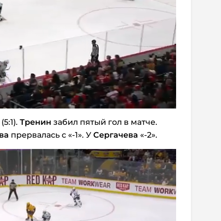
5:1).
Тренин
забил пятый гол в матче.
ва
прервалась с «-1». У
Сергачева
«-2».