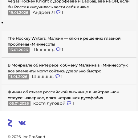
Vegas Hockey Knight о Дорофееве и Барбашеве на ОИ, если
бы Россия «научилась вести себя иначе
Андрей Л
1
19.01.2026
The Hockey Writers: Малкин — ключ к решению главной
проблемы «Миннесоты
Шшшшщ..
1
13.01.2026
В Монреале об интересе к обмену Малкина в «Миннесоту»:
все элементы могут сойтись довольно быстро
Шшшшщ..
1
11.01.2026
Финны об отказе российской лыжнице в нейтральном
статусе: наверное, опять «страшная русофобия
костя луговой
1
05.01.2026
© 2026. InoProSport