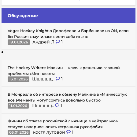
Обсуждение
Vegas Hockey Knight о Дорофееве и Барбашеве на ОИ, если
бы Россия «научилась вести себя иначе
Андрей Л
1
19.01.2026
The Hockey Writers: Малкин — ключ к решению главной
проблемы «Миннесоты
Шшшшщ..
1
13.01.2026
В Монреале об интересе к обмену Малкина в «Миннесоту»:
все элементы могут сойтись довольно быстро
Шшшшщ..
1
11.01.2026
Финны об отказе российской лыжнице в нейтральном
статусе: наверное, опять «страшная русофобия
костя луговой
1
05.01.2026