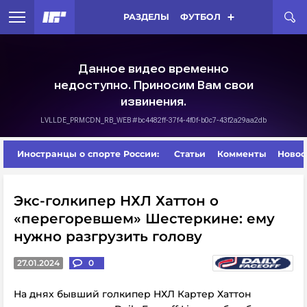
РАЗДЕЛЫ
ФУТБОЛ
Иностранцы о спорте России:
Статьи
Комменты
Новос
Экс-голкипер НХЛ Хаттон о
«перегоревшем» Шестеркине: ему
нужно разгрузить голову
27.01.2024
0
На днях бывший голкипер НХЛ Картер Хаттон