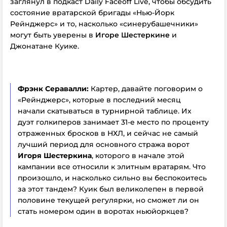
заглянул в подкаст Daily Faceoff Live, чтобы обсудить
состояние вратарской бригады «Нью-Йорк
Рейнджерс» и то, насколько «синерубашечники»
могут быть уверены в
Игоре Шестеркине
и
Джонатане Куике.
Фрэнк Серавалли:
Картер, давайте поговорим о
«Рейнджерс», которые в последний месяц
начали скатываться в турнирной таблице. Их
дуэт голкиперов занимает 31-е место по проценту
отраженных бросков в НХЛ, и сейчас не самый
лучший период для основного стража ворот
Игоря Шестеркина
, которого в начале этой
кампании все относили к элитным вратарям. Что
произошло, и насколько сильно вы беспокоитесь
за этот тандем? Куик был великолепен в первой
половине текущей регулярки, но сможет ли он
стать номером один в воротах ньюйоркцев?