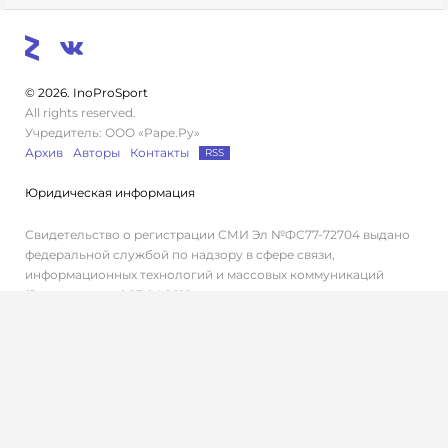
© 2026. InoProSport
All rights reserved.
Учредитель: ООО «Раре.Ру»
Архив
Авторы
Контакты
RSS
Юридическая информация
Свидетельство о регистрации СМИ Эл №ФС77-72704 выдано
федеральной службой по надзору в сфере связи,
информационных технологий и массовых коммуникаций
(Роскомнадзор) 23.04.2018 г.
Дисклеймер
Редакция не несет ответственности за достоверность
информации, содержащейся в рекламных объявлениях.
Редакция не предоставляет справочной информации.