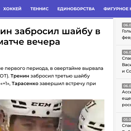
татьи
Комменты
Новости
ХОККЕЙ
ТЕННИС
ЕДИНОБОРСТВА
ФИГУРНОЕ 
ГО
06.
нин забросил шайбу в
Гол
фев
матче вечера
06.
Спа
Вас
ле первого периода, в овертайме вырвала
и С
ОТ).
Тренин
забросил третью шайбу
«+1»,
Тарасенко
завершил встречу при
06.
Асс
еще
рос
05.
Спа