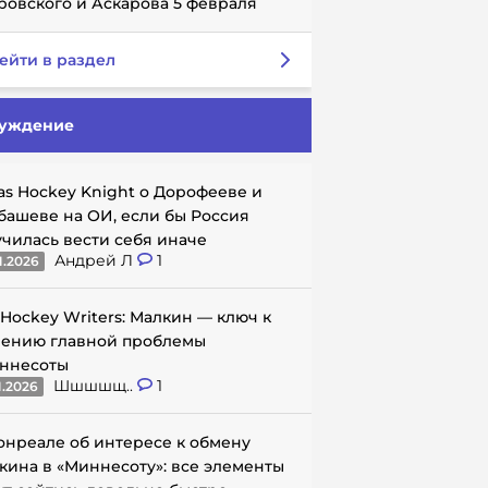
ровского и Аскарова 5 февраля
ейти в раздел
уждение
as Hockey Knight о Дорофееве и
башеве на ОИ, если бы Россия
училась вести себя иначе
Андрей Л
1
1.2026
 Hockey Writers: Малкин — ключ к
ению главной проблемы
ннесоты
Шшшшщ..
1
1.2026
онреале об интересе к обмену
кина в «Миннесоту»: все элементы