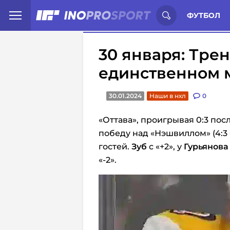
Иностранцы о спорте России:
С
ФУТБОЛ
30 января: Тре
единственном 
30.01.2024
Наши в нхл
0
«Оттава», проигрывая 0:3 пос
победу над «Нэшвиллом» (4:3 
гостей.
Зуб
с «+2», у
Гурьянова
«-2».