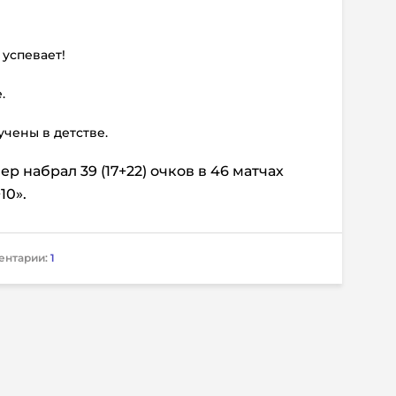
 успевает!
.
учены в детстве.
р набрал 39 (17+22) очков в 46 матчах
10».
ентарии:
1