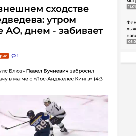
мог
 внешнем сходстве
11.0
дведева: утром
Фин
 АО, днем - забивает
лыж
нав
05.0
арии
1
уис Блюз»
Павел Бучневич
забросил
чу в матче с «Лос-Анджелес Кингз» (4:3