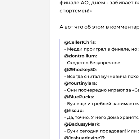
финале АО, днем - забивает в
спортсмен!»
А вот что об этом в коммент
@Celler1Chris:
- Медди проиграл в финале, но
@ziontrollium:
- Сходство безупречное!
@29hockey50:
- Всегда считал Бучневича похо
@Yourtinylara:
- Они поочередно играют за «С
@BluePucks:
- Буч еще и греблей занимается
@hscup:
- Да, точно. У него дома храня
@BadussyMark:
- Бучи сегодня порадовал! Или
@Joshuadevine13: