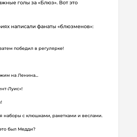
ажные голы за «Блюз». Вот это
ариях написали фанаты «блюзменов»:
 затем победил в регулярке!
жим на Ленина...
ент-Луис»!
!
тся наборы с клюшками, ракетками и веслами.
 это был Медди?