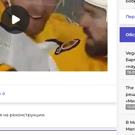
Боб
Пер
Обс
Veg
Бар
«на
19.0
The
:
0
реш
«Ми
13.0
я на реконструкции.
В М
Мал