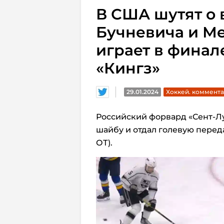
В США шутят о
Бучневича и Ме
играет в финале
«Кингз»
29.01.2024
Хоккей. коммент
Российский форвард «Сент-Л
шайбу и отдал голевую переда
ОТ).