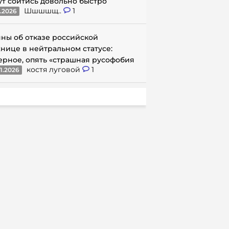
ут сойтись довольно быстро
Шшшшщ..
1
1.2026
ны об отказе российской
нице в нейтральном статусе:
ерное, опять «страшная русофобия
костя луговой
1
1.2026