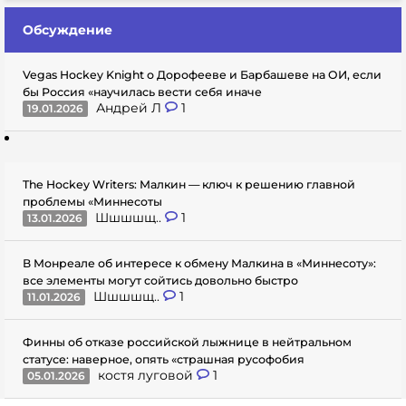
Обсуждение
Vegas Hockey Knight о Дорофееве и Барбашеве на ОИ, если
бы Россия «научилась вести себя иначе
Андрей Л
1
19.01.2026
The Hockey Writers: Малкин — ключ к решению главной
проблемы «Миннесоты
Шшшшщ..
1
13.01.2026
В Монреале об интересе к обмену Малкина в «Миннесоту»:
все элементы могут сойтись довольно быстро
Шшшшщ..
1
11.01.2026
Финны об отказе российской лыжнице в нейтральном
статусе: наверное, опять «страшная русофобия
костя луговой
1
05.01.2026