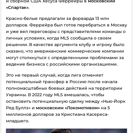
и сборной США Хесуса Феррейры в
московский
«Спартак»
.
Красно-белые предлагали за форварда 13 млн
долларов. Феррейра был готов перебраться в Москву
и уже вел переговоры с представителями команды о
личных условиях, когда MLS сообщила о своем
решении. В качестве аргумента клубу и игроку было
сказано, что американские коммерческие компании
могут столкнуться с определенными проблемами за
ведение бизнеса с российскими организациями.
Это не первый случай, когда лига отменяет
потенциальный трансфер в Россию после начала
полномасштабных боевых действий на территории
Украины. В 2022 году MLS вмешалась, чтобы
остановить потенциальную сделку между «Нью-Йорк
Ред Буллз» и
московским «Локомотивом»
на 5
миллионов долларов за Кристиана Касереса-
младшего.