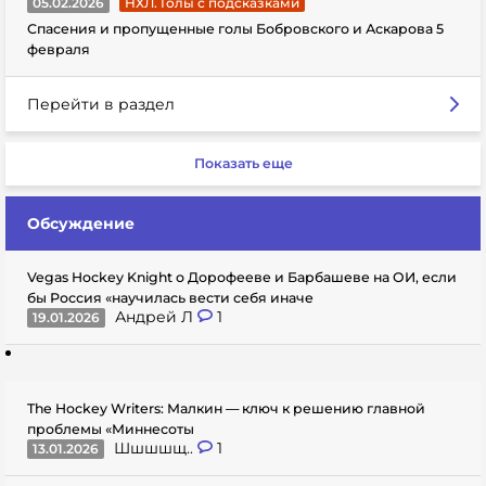
05.02.2026
НХЛ. Голы с подсказками
Спасения и пропущенные голы Бобровского и Аскарова 5
февраля
Перейти в раздел
Показать еще
Обсуждение
Vegas Hockey Knight о Дорофееве и Барбашеве на ОИ, если
бы Россия «научилась вести себя иначе
Андрей Л
1
19.01.2026
The Hockey Writers: Малкин — ключ к решению главной
проблемы «Миннесоты
Шшшшщ..
1
13.01.2026