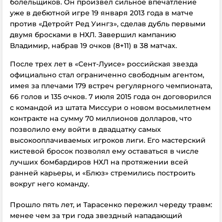
болельщиков. Он произвел сильное впечатление
уже в дебютной игре 19 января 2013 года в матче
против «Детройт Ред Уингз», сделав дубль первыми
двумя бросками в НХЛ. Завершил кампанию
Владимир, набрав 19 очков (8+11) в 38 матчах.
После трех лет в «Сент-Луисе» российская звезда
официально стал ограниченно свободным агентом,
имея за плечами 179 встреч регулярного чемпионата,
66 голов и 135 очков. 7 июля 2015 года он договорился
с командой из штата Миссури о новом восьмилетнем
контракте на сумму 70 миллионов долларов, что
позволило ему войти в двадцатку самых
высокооплачиваемых игроков лиги. Его мастерский
кистевой бросок позволял ему оставаться в числе
лучших бомбардиров НХЛ на протяжении всей
ранней карьеры, и «Блюз» стремились построить
вокруг него команду.
Прошло пять лет, и Тарасенко пережил череду травм:
менее чем за три года звездный нападающий