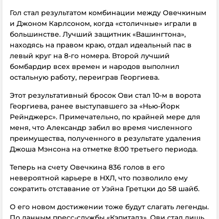
Гол стал результатом комбинации между Овечкиным
и Джоном Карлсоном, когда «столичные» играли в
большинстве. Лучший защитник «Вашингтона»,
находясь на правом краю, отдал идеальный пас в
левый круг на 8-го номера. Второй лучший
бомбардир всех времен и народов выполнил
остальную работу, переиграв Георгиева.
Этот результативный бросок Ови стал 10-м в ворота
Георгиева, ранее выступавшего за «Нью-Йорк
Рейнджерс». Примечательно, по крайней мере для
меня, что Александр забил во время численного
преимущества, полученного в результате удаления
Джоша Мэнсона на отметке 8:00 третьего периода.
Теперь на счету Овечкина 836 голов в его
невероятной карьере в НХЛ, что позволило ему
сократить отставание от Уэйна Гретцки до 58 шайб.
О его новом достижении тоже будут слагать легенды.
По данным пресс-службы «Кэпиталз», Ови стал лишь