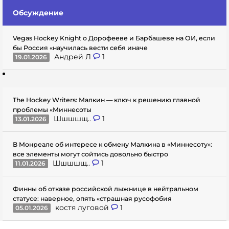
Обсуждение
Vegas Hockey Knight о Дорофееве и Барбашеве на ОИ, если
бы Россия «научилась вести себя иначе
Андрей Л
1
19.01.2026
The Hockey Writers: Малкин — ключ к решению главной
проблемы «Миннесоты
Шшшшщ..
1
13.01.2026
В Монреале об интересе к обмену Малкина в «Миннесоту»:
все элементы могут сойтись довольно быстро
Шшшшщ..
1
11.01.2026
Финны об отказе российской лыжнице в нейтральном
статусе: наверное, опять «страшная русофобия
костя луговой
1
05.01.2026