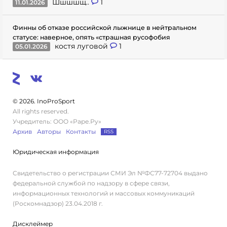
Шшшшщ..
1
11.01.2026
Финны об отказе российской лыжнице в нейтральном
статусе: наверное, опять «страшная русофобия
костя луговой
1
05.01.2026
© 2026. InoProSport
All rights reserved.
Учредитель: ООО «Раре.Ру»
Архив
Авторы
Контакты
RSS
Юридическая информация
Свидетельство о регистрации СМИ Эл №ФС77-72704 выдано
федеральной службой по надзору в сфере связи,
информационных технологий и массовых коммуникаций
(Роскомнадзор) 23.04.2018 г.
Дисклеймер