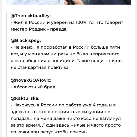
@
Thenickbradley:
- Жил в России и уверен на 100%: то, что говорит
мистер Роддик – правда.
@
Blackispeg:
- Не знаю… я проработал в России больше пяти
лет, и у меня там ни разу не было неприятного
опыта общения с полицией. Такие вещи – точно
не стандартная практика.
@Nov
akGOATovic:
- Абсолютный бред.
@
Kaktu
_
ska:
- Нахожусь в России по работе уже 4 года, и я
здесь не то, что в неприятные ситуации не
попадал… на меня даже никто косо не взглянул
за это время. Люди здесь милые и часто просто
из кожи вон лезут, чтобы помочь.