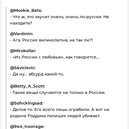
@
Mookie
_
Bets:
- Что ж, это звучит очень, очень по-русски. Не
находите?
@
Vardmin:
- Ага. Россия великолепна, не так ли?!
@
Mirokollar:
- «Из России с любовью», как говорится…
@
Saviclavic:
- Да ну… абсурд какой-то.
@
Betty
_
A
_
Scott:
- Такие вещи случаются не только в России.
@
Sofvckingsad:
- Делов-то. Его всего лишь ограбили. А вот на
родине Роддика полиция людей убивает.
@944_
hoonage: