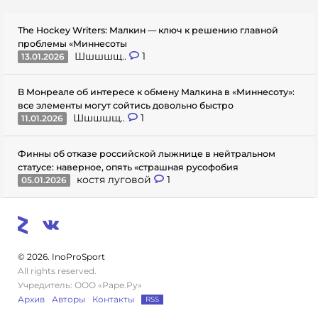
The Hockey Writers: Малкин — ключ к решению главной
проблемы «Миннесоты
Шшшшщ..
1
13.01.2026
В Монреале об интересе к обмену Малкина в «Миннесоту»:
все элементы могут сойтись довольно быстро
Шшшшщ..
1
11.01.2026
Финны об отказе российской лыжнице в нейтральном
статусе: наверное, опять «страшная русофобия
костя луговой
1
05.01.2026
© 2026. InoProSport
All rights reserved.
Учредитель: ООО «Раре.Ру»
Архив
Авторы
Контакты
RSS