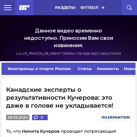
РАЗДЕЛЫ
ФУТБОЛ
Иностранцы о спорте России:
Статьи
Комменты
Новос
Канадские эксперты о
результативности Кучерова: это
даже в голове не укладывается!
28.02.2024
0
То, что
Никита Кучеров
проводит потрясающий