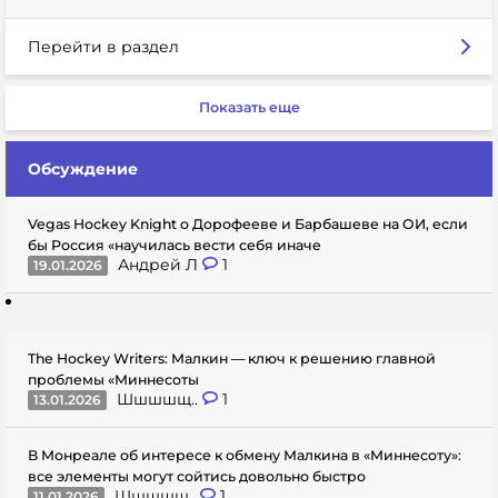
Перейти в раздел
Показать еще
Обсуждение
Vegas Hockey Knight о Дорофееве и Барбашеве на ОИ, если
бы Россия «научилась вести себя иначе
Андрей Л
1
19.01.2026
The Hockey Writers: Малкин — ключ к решению главной
проблемы «Миннесоты
Шшшшщ..
1
13.01.2026
В Монреале об интересе к обмену Малкина в «Миннесоту»:
все элементы могут сойтись довольно быстро
Шшшшщ..
1
11.01.2026