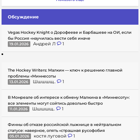
Обсуждение
Vegas Hockey Knight о Дорофееве и Барбашеве на ОИ, если
бы Россия «научилась вести себя иначе
Андрей Л
1
19.01.2026
The Hockey Writers: Малкин — ключ к решению главной
проблемы «Миннесоты
Шшшшщ..
1
13.01.2026
В Монреале об интересе к обмену Малкина в «Миннесоту»:
все элементы могут сойтись довольно быстро
Шшшшщ..
1
11.01.2026
Финны об отказе российской лыжнице в нейтральном
статусе: наверное, опять «страшная русофобия
костя луговой
1
05.01.2026