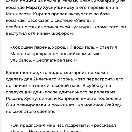
успел прийти на помощь своему новому товарищу по
команде
Марату Хуснутдинову
в его первые дни в
Миннесоте. Кирилл провел экскурсию по базе
команды, рассказал о системе «Уайлд» и
особенностях американской культуры. Кроме того, он
выступил отличным шофером.
«Хороший парень, хороший водитель, – ответил
Марат на прекрасном английском языке,
улыбаясь. – Бесплатное такси».
Единственное, что лидер «дикарей» не может
сделать для 21-летнего игрока, – это перестроить его
организм на новый часовой пояс. В субботу, на
следующий день после длительного перелета из
России, Хуснутдинов и Капризов вместе пообедали.
Они планировали и поужинать, но новичок «Уайлд»
не смог этого сделать.
«Он предложил мне час подремать, – рассказал
Марат. – Но я проспал 4-5 часов».