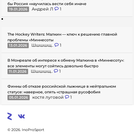
бы Россия «научилась вести себя иначе
Андрей Л
1
19.01.2026
The Hockey Writers: Малкин — ключ к решению главной
проблемы «Миннесоты
Шшшшщ..
1
13.01.2026
В Монреале об интересе к обмену Малкина в «Миннесоту»:
все элементы могут сойтись довольно быстро
Шшшшщ..
1
11.01.2026
Финны об отказе российской лыжнице в нейтральном
статусе: наверное, опять «страшная русофобия
костя луговой
1
05.01.2026
© 2026. InoProSport