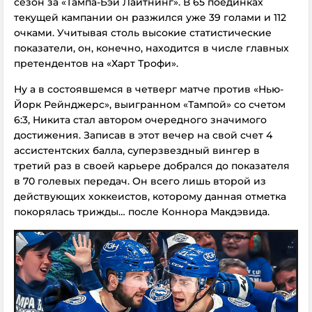
сезон за «Тампа-Бэй Лайтнинг». В 65 поединках
текущей кампании он разжился уже 39 голами и 112
очками. Учитывая столь высокие статистические
показатели, он, конечно, находится в числе главных
претендентов на «Харт Трофи».
Ну а в состоявшемся в четверг матче против «Нью-
Йорк Рейнджерс», выигранном «Тампой» со счетом
6:3, Никита стал автором очередного значимого
достижения. Записав в этот вечер на свой счет 4
ассистентских балла, суперзвездный вингер в
третий раз в своей карьере добрался до показателя
в 70 голевых передач. Он всего лишь второй из
действующих хоккеистов, которому данная отметка
покорялась трижды… после Коннора Макдэвида.