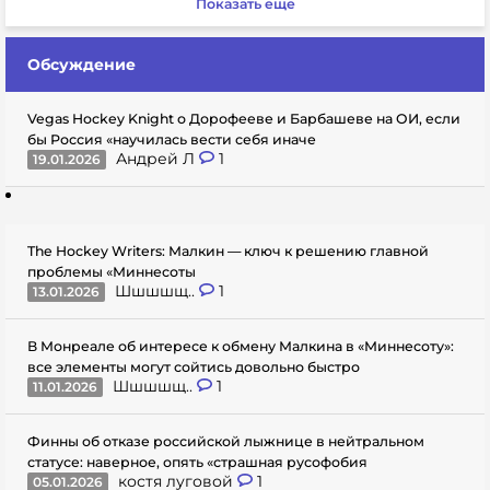
Показать еще
Обсуждение
Vegas Hockey Knight о Дорофееве и Барбашеве на ОИ, если
бы Россия «научилась вести себя иначе
Андрей Л
1
19.01.2026
The Hockey Writers: Малкин — ключ к решению главной
проблемы «Миннесоты
Шшшшщ..
1
13.01.2026
В Монреале об интересе к обмену Малкина в «Миннесоту»:
все элементы могут сойтись довольно быстро
Шшшшщ..
1
11.01.2026
Финны об отказе российской лыжнице в нейтральном
статусе: наверное, опять «страшная русофобия
костя луговой
1
05.01.2026