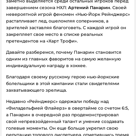
заметно выделяется среди остальных игроков перед
завершением сезона НХЛ:
Артемий Панарин
. Своей
невероятной игрой феномен «Нью-Йорк Рейнджерс»
растапливает лед, ошеломляя соперников, а
зрителей заставляя благоговеть. С каждой игрой он
закрепляет свое место в списке реальных
претендентов на «Харт Трофи».
Давайте разберемся, почему Панарин становится
одним из главных фаворитов на самую желанную
индивидуальную награду в хоккее.
Благодаря своему русскому герою нью-йоркские
болельщики в этой кампании стали свидетелями
захватывающего зрелища.
Недавно «Рейнджерс» одержали победу над
«Филадельфией Флайерз» в овертайме со счетом 6:5,
а Панарин в очередной раз продемонстрировал
свой непревзойденный талант и умение создавать
голевые моменты. Он еще больше укрепил свою
репутацию топового диспетчера, отметившись тремя