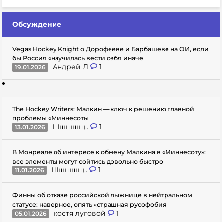
Обсуждение
Vegas Hockey Knight о Дорофееве и Барбашеве на ОИ, если
бы Россия «научилась вести себя иначе
Андрей Л
1
19.01.2026
The Hockey Writers: Малкин — ключ к решению главной
проблемы «Миннесоты
Шшшшщ..
1
13.01.2026
В Монреале об интересе к обмену Малкина в «Миннесоту»:
все элементы могут сойтись довольно быстро
Шшшшщ..
1
11.01.2026
Финны об отказе российской лыжнице в нейтральном
статусе: наверное, опять «страшная русофобия
костя луговой
1
05.01.2026