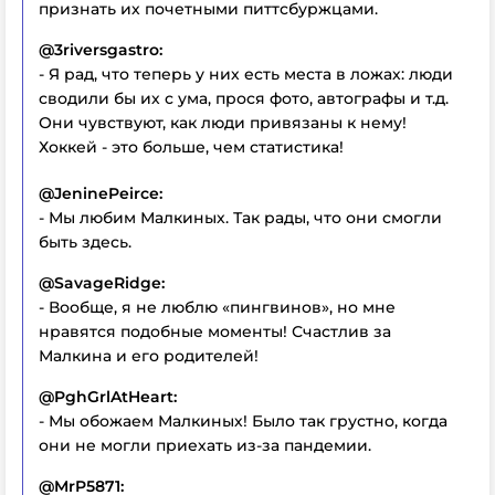
признать их почетными питтсбуржцами.
@3riversgastro:
- Я рад, что теперь у них есть места в ложах: люди
сводили бы их с ума, прося фото, автографы и т.д.
Они чувствуют, как люди привязаны к нему!
Хоккей - это больше, чем статистика!
@JeninePeirce:
- Мы любим Малкиных. Так рады, что они смогли
быть здесь.
@SavageRidge:
- Вообще, я не люблю «пингвинов», но мне
нравятся подобные моменты! Счастлив за
Малкина и его родителей!
@PghGrlAtHeart:
- Мы обожаем Малкиных! Было так грустно, когда
они не могли приехать из-за пандемии.
@MrP5871: