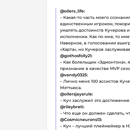
@oilers_life:
– Какая-то часть моего сознани
единственным игроком, покорив
умалять достоинств Кучерова и
исполнении. Как по мне, то име
Наверное, в голосовании выигр
«Харта», но Кучеров заслуживае
@gothosfolly21:
– Как болельщик «Эдмонтона», я
признание в качестве MVP сезо
@vandy0325:
– Лично меня 100 ассистов Куч
Мэттьюса.
@oilersjaysrule:
– Куч заслужил это достижение.
@rileybreti:
– Что еще он должен сделать, ч
@Cosmicneurons13:
– Куч – лучший плеймейкер в Н