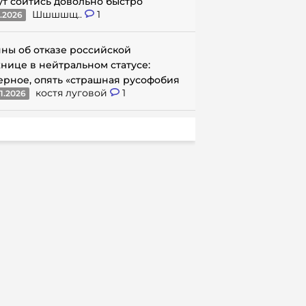
ут сойтись довольно быстро
Шшшшщ..
1
1.2026
ны об отказе российской
нице в нейтральном статусе:
ерное, опять «страшная русофобия
костя луговой
1
1.2026