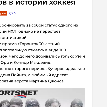
в в истории хоккея
арии
0
бронировать за собой статус одного из
ии НХЛ, однако не перестает
 статистикой.
е против «Торонто» 30-летний
 эпохальную отметку в виде 100
зон, чего до него добивались только Уэйн
 Орр и Коннор Макдэвид.
шения второго периода Кучеров идеально
дена Пойнта, и любимый адресат
оразив ворота Мартина Джонса.