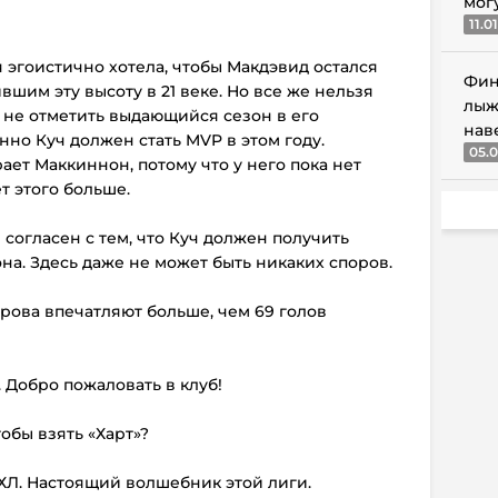
мог
11.0
я эгоистично хотела, чтобы Макдэвид остался
Фин
шим эту высоту в 21 веке. Но все же нельзя
лыж
 не отметить выдающийся сезон в его
нав
нно Куч должен стать MVP в этом году.
05.0
ает Маккиннон, потому что у него пока нет
т этого больше.
 согласен с тем, что Куч должен получить
на. Здесь даже не может быть никаких споров.
ерова впечатляют больше, чем 69 голов
 Добро пожаловать в клуб!
тобы взять «Харт»?
ХЛ. Настоящий волшебник этой лиги.