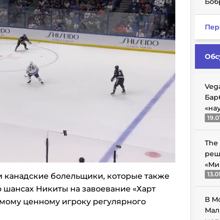
Боб
Пер
Обс
Veg
Бар
«на
19.0
The
реш
«Ми
13.0
 канадские болельщики, которые также
 шансах Никиты на завоевание «Харт
В М
мому ценному игроку регулярного
Мал