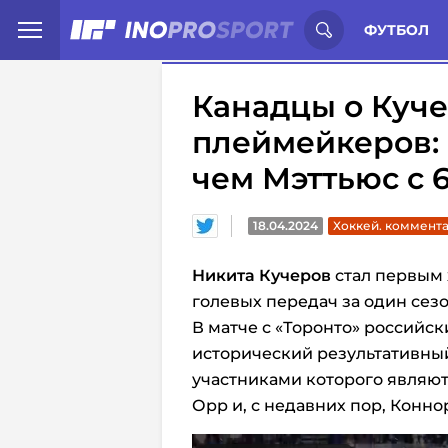
Иностранцы о спорте России:
С
ФУТБОЛ
Канадцы о Куче
плеймейкеров: 
чем Мэттьюс с 
18.04.2024
Хоккей. коммент
Никита Кучеров
стал первым 
голевых передач за один сез
В матче с «Торонто» россий
исторический результативный
участниками которого являют
Орр и, с недавних пор, Конно