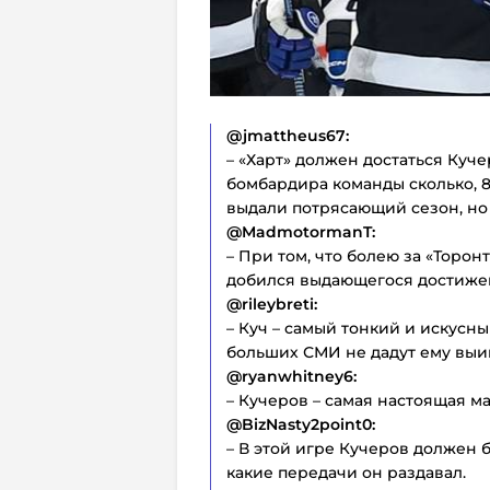
@jmattheus67:
– «Харт» должен достаться Кучер
бомбардира команды сколько, 8
выдали потрясающий сезон, но 
@MadmotormanT:
– При том, что болею за «Торон
добился выдающегося достиже
@rileybreti:
– Куч – самый тонкий и искусны
больших СМИ не дадут ему выиг
@ryanwhitney6:
– Кучеров – самая настоящая м
@BizNasty2point0:
– В этой игре Кучеров должен б
какие передачи он раздавал.