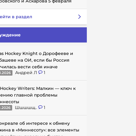
ровского и Аскарова 5 февраля
ейти в раздел
уждение
as Hockey Knight о Дорофееве и
башеве на ОИ, если бы Россия
училась вести себя иначе
Андрей Л
1
1.2026
 Hockey Writers: Малкин — ключ к
ению главной проблемы
ннесоты
Шшшшщ..
1
1.2026
онреале об интересе к обмену
кина в «Миннесоту»: все элементы