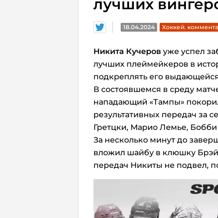
лучших вингеро
18.04.2024
Хоккей. коммент
Никита Кучеров
уже успел за
лучших плеймейкеров в истор
подкреплять его выдающейся
В состоявшемся в среду матч
нападающий «Тампы» покорил
результативных передач за се
Гретцки, Марио Лемье, Бобби
За несколько минут до завер
вложил шайбу в клюшку Брэй
передач Никиты не подвел, п