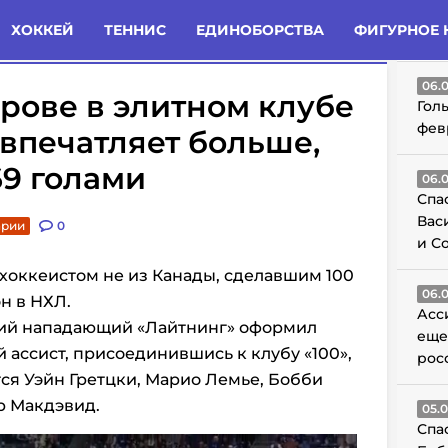
татьи
Комменты
Новости
ХОККЕЙ
ТЕННИС
ЕДИНОБОРСТВА
ФИГУРНОЕ 
ГО
06.
рове в элитном клубе
Гол
фев
впечатляет больше,
69 голами
06.
Спа
Вас
арии
0
и С
хоккеистом не из Канады, сделавшим 100
06.
он в НХЛ.
Асс
ский нападающий «Лайтнинг» оформил
еще
 ассист, присоединившись к клубу «100»,
рос
ся Уэйн Гретцки, Марио Лемье, Бобби
р Макдэвид.
05.
Спа