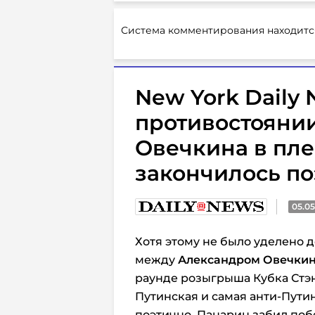
Система комментирования находитс
New York Daily 
противостояни
Овечкина в пле
закончилось по
05.05
Хотя этому не было уделено 
между
Александром Овечки
раунде розыгрыша Кубка Стэ
Путинская и самая анти-Пути
поэтично. Панарин забил поб