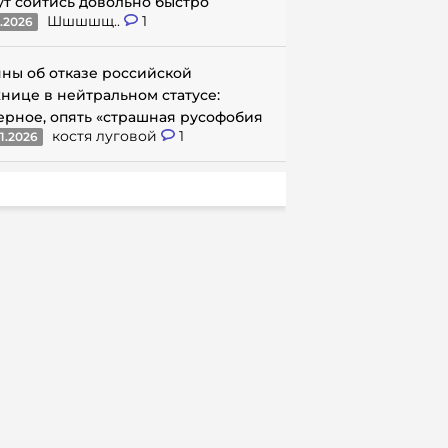
ут сойтись довольно быстро
Шшшшщ..
1
1.2026
ны об отказе российской
нице в нейтральном статусе:
ерное, опять «страшная русофобия
костя луговой
1
1.2026