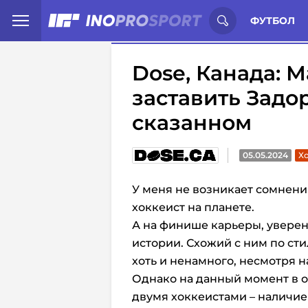
Иностранцы о спорте России:
С
ФУТБОЛ
Dose, Канада: 
заставить Задо
сказанном
05.05.2024
Хо
У меня не возникает сомнени
хоккеист на планете.
А на финише карьеры, уверен
истории. Схожий с ним по сти
хоть и ненамного, несмотря н
Однако на данный момент в 
двумя хоккеистами – наличие 