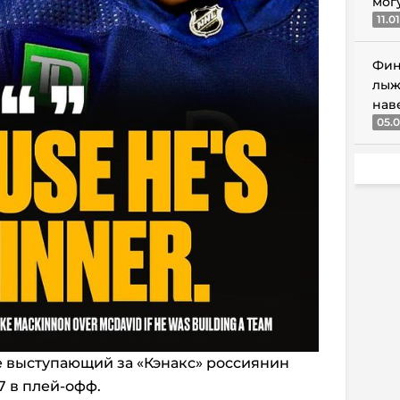
мог
11.0
Фин
лыж
нав
05.0
е выступающий за «Кэнакс» россиянин
7 в плей-офф.