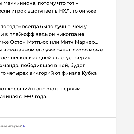
ы Маккиннона, потому что тот –
если игрок выступает в НХЛ, то он уже
лорадо» всегда было лучше, чем у
и в плей-офф ведь он никогда не
от же Остон Мэттьюс или Митч Марнер…
ся в сказанном его уже очень скоро может
ерез несколько дней стартует серия
Команда, победившая в ней, будет
его четырех викторий от финала Кубка
еют хороший шанс стать первым
чиная с 1993 года.
мментарии:
6