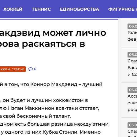
татьи
Комменты
Новости
ХОККЕЙ
ТЕННИС
ЕДИНОБОРСТВА
ФИГУРНОЕ 
ГО
06.
Макдэвид может лично
Гол
фев
рова раскаяться в
06.
Спа
Вас
ккей. статьи
6
и С
й в том, что Коннор Макдэвид – лучший
06.
Асс
, он будет и лучшим хоккеистом в
еще
лю Нэтан Маккиннон все-таки отстает,
рос
а свой бесконечный талант.
одном есть большая разница между этими
05.
Спа
у одного из них Кубка Стэнли. Именно