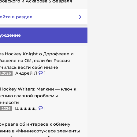
ровского и Аскарова 5 февраля
ейти в раздел
уждение
as Hockey Knight о Дорофееве и
башеве на ОИ, если бы Россия
училась вести себя иначе
Андрей Л
1
1.2026
 Hockey Writers: Малкин — ключ к
ению главной проблемы
ннесоты
Шшшшщ..
1
1.2026
онреале об интересе к обмену
кина в «Миннесоту»: все элементы