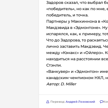
Задоров сказал, что выбрал б
«победитель», но как по мне, 
победитель, и точка.
Партнеры у Маккиннона в «Ко
Макдэвида в «Эдмонтоне». Ну 
испарялся, как, к примеру, т
Что до Задорова, то раскаять
лично заставить Макдэвид. Ч
между «Кэнакс» и «Ойлерз». 
находиться на расстоянии вс
Стэнли.
«Ванкувер» и «Эдмонтон» им
канадским чемпионом НХЛ, на
Автор: D. Miller
Перевод:
Андрей Лозовский
Ко