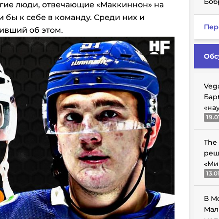
Боб
огие люди, отвечающие «Маккиннон» на
и бы к себе в команду. Среди них и
Пер
вивший об этом.
Обс
Veg
Бар
«на
19.0
The
реш
«Ми
13.0
В М
Мал