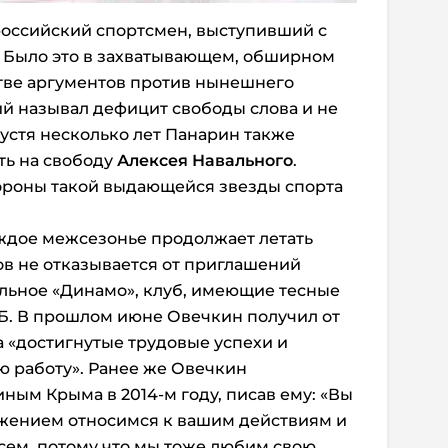
российский спортсмен, выступивший с
. Было это в захватывающем, обширном
естве аргументов против нынешнего
й называл дефицит свободы слова и не
устя несколько лет Панарин также
ть на свободу
Алексея Навального
.
тороны такой выдающейся звезды спорта
аждое межсезонье продолжает летать
ов не отказывается от приглашений
ольное «Динамо», клуб, имеющие тесные
Б. В прошлом июне Овечкин получил от
а «достигнутые трудовые успехи и
 работу». Ранее же Овечкин
ным Крыма в 2014-м году, писав ему: «Вы
ажением относимся к вашим действиям и
сем, потому что мы тоже любим свою