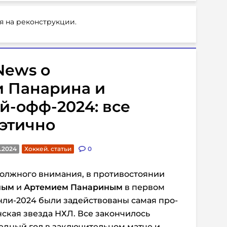
я на реконструкции.
News о
и Панарина и
й-офф-2024: все
этично
.2024
Хоккей. статьи
0
должного внимания, в противостоянии
ным
и
Артемием Панариным
в первом
нли-2024 были задействованы самая про-
нская звезда НХЛ. Все закончилось
едный гол в заключительном матче и