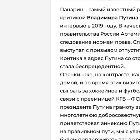
Панарин – самый известный 
критикой
Владимира Путина
интервью в 2019 году. В кач
правительства России Артеми
следование нормам права. Сп
выступал с призывом отпусти
Критика в адрес Путина со с
стала беспрецедентной.
Овечкин же, на контрасте, к
домой, и во время этих визит
сыграть за хоккейное и футб
связи с преемницей КГБ – ФС
президента Путина грамоту з
многолетнюю добросовестную
приветствовал аннексию Пути
на правильном пути, мы с ув
будем поддерживать вас во в