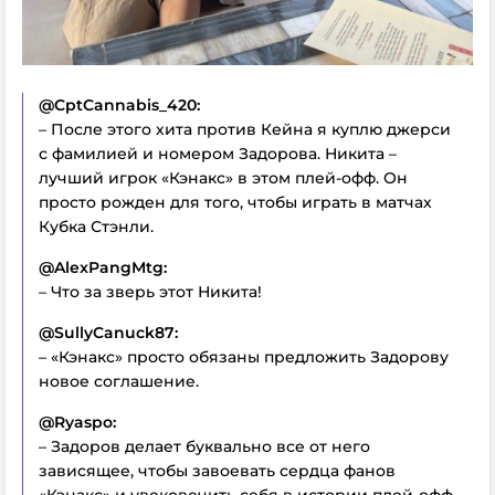
@CptCannabis_420:
– После этого хита против Кейна я куплю джерси
с фамилией и номером Задорова. Никита –
лучший игрок «Кэнакс» в этом плей-офф. Он
просто рожден для того, чтобы играть в матчах
Кубка Стэнли.
@AlexPangMtg:
– Что за зверь этот Никита!
@SullyCanuck87:
– «Кэнакс» просто обязаны предложить Задорову
новое соглашение.
@Ryaspo:
– Задоров делает буквально все от него
зависящее, чтобы завоевать сердца фанов
«Кэнакс» и увековечить себя в истории плей-офф.