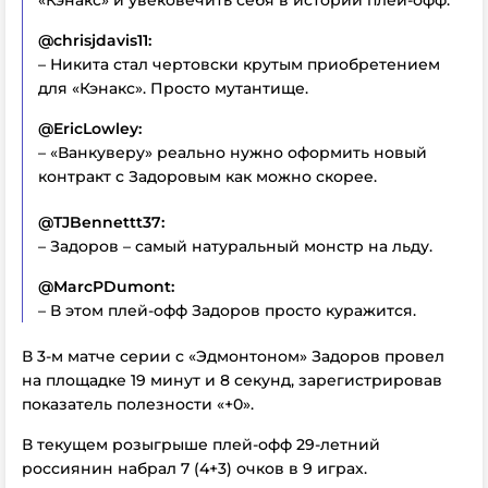
@chrisjdavis11:
– Никита стал чертовски крутым приобретением
для «Кэнакс». Просто мутантище.
@EricLowley:
– «Ванкуверу» реально нужно оформить новый
контракт с Задоровым как можно скорее.
@TJBennettt37:
– Задоров – самый натуральный монстр на льду.
@MarcPDumont:
– В этом плей-офф Задоров просто куражится.
В 3-м матче серии с «Эдмонтоном» Задоров провел
на площадке 19 минут и 8 секунд, зарегистрировав
показатель полезности «+0».
В текущем розыгрыше плей-офф 29-летний
россиянин набрал 7 (4+3) очков в 9 играх.