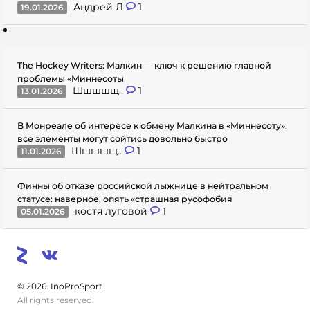
Андрей Л
1
19.01.2026
The Hockey Writers: Малкин — ключ к решению главной
проблемы «Миннесоты
Шшшшщ..
1
13.01.2026
В Монреале об интересе к обмену Малкина в «Миннесоту»:
все элементы могут сойтись довольно быстро
Шшшшщ..
1
11.01.2026
Финны об отказе российской лыжнице в нейтральном
статусе: наверное, опять «страшная русофобия
костя луговой
1
05.01.2026
© 2026. InoProSport
All rights reserved.