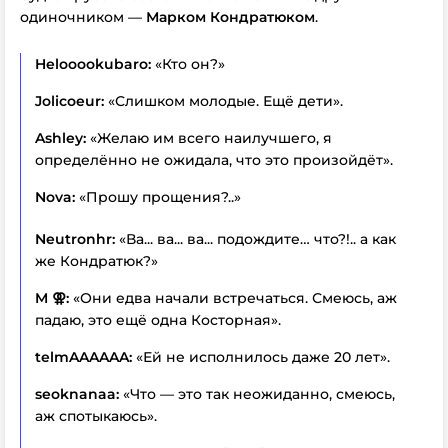
одиночником —
Марком Кондратюком
.
Helooookubaro:
«Кто он?»
Jolicoeur:
«Слишком молодые. Ещё дети».
Ashley:
«Желаю им всего наилучшего, я
определённо не ожидала, что это произойдёт».
Nova:
«Прошу прощения?..»
Neutronhr:
«Ва... ва... ва... подождите… что?!.. а как
же Кондратюк?»
M ⚢:
«Они едва начали встречаться. Смеюсь, аж
падаю, это ещё одна Косторная».
telmAAAAAA:
«Ей не исполнилось даже 20 лет».
seoknanaa:
«Что — это так неожиданно, смеюсь,
аж спотыкаюсь».