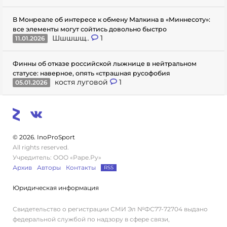
В Монреале об интересе к обмену Малкина в «Миннесоту»:
все элементы могут сойтись довольно быстро
Шшшшщ..
1
11.01.2026
Финны об отказе российской лыжнице в нейтральном
статусе: наверное, опять «страшная русофобия
костя луговой
1
05.01.2026
© 2026. InoProSport
All rights reserved.
Учредитель: ООО «Раре.Ру»
Архив
Авторы
Контакты
RSS
Юридическая информация
Свидетельство о регистрации СМИ Эл №ФС77-72704 выдано
федеральной службой по надзору в сфере связи,