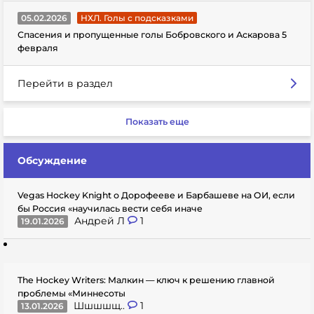
05.02.2026
НХЛ. Голы с подсказками
Спасения и пропущенные голы Бобровского и Аскарова 5
февраля
Перейти в раздел
Показать еще
Обсуждение
Vegas Hockey Knight о Дорофееве и Барбашеве на ОИ, если
бы Россия «научилась вести себя иначе
Андрей Л
1
19.01.2026
The Hockey Writers: Малкин — ключ к решению главной
проблемы «Миннесоты
Шшшшщ..
1
13.01.2026