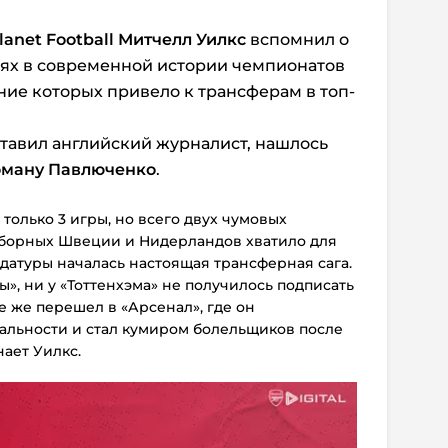
lanet Football Митчелл Уилкс
вспомнил о
иях в современной истории чемпионатов
ние которых привело к трансферам в топ-
оставил английский журналист, нашлось
ману Павлюченко
.
только 3 игры, но всего двух чумовых
сборных Швеции и Нидерландов хватило для
идатуры началась настоящая трансферная сага.
ы», ни у «Тоттенхэма» не получилось подписать
е же перешел в «Арсенал», где он
льности и стал кумиром болельщиков после
нает Уилкс.