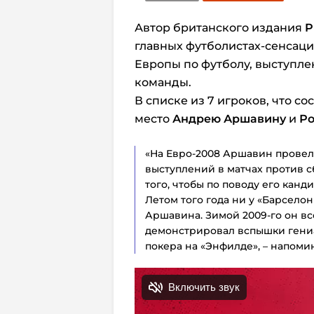
Автор британского издания
P
главных футболистах-сенсац
Европы по футболу, выступле
команды.
В списке из 7 игроков, что с
место
Андрею Аршавину
и
Ро
«На Евро-2008 Аршавин провел 
выступлений в матчах против 
того, чтобы по поводу его канд
Летом того года ни у «Барселон
Аршавина. Зимой 2009-го он вс
демонстрировал вспышки гениа
покера на «Энфилде», – напоми