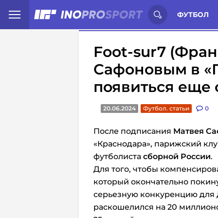
Иностранцы о спорте России:
С
ФУТБОЛ
Foot-sur7 (Фран
Сафоновым в «
появиться еще 
20.06.2024
Футбол. статьи
0
После подписания
Матвея Са
«Краснодара», парижский клу
футболиста
сборной России
.
Для того, чтобы компенсиров
который окончательно покину
серьезную конкуренцию для
раскошелился на 20 миллионо