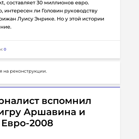
kt, составляет 30 миллионов евро.
о, интересен ли Головин руководству
рижан Луису Энрике. Но у этой истории
ние.
и:
0
я на реконструкции.
рналист вспомнил
игру Аршавина и
 Евро-2008