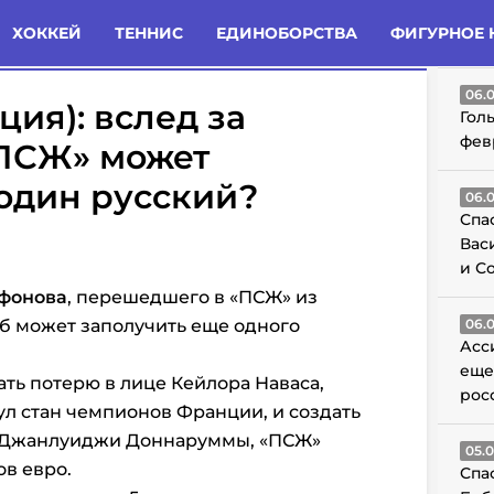
татьи
Комменты
Новости
ХОККЕЙ
ТЕННИС
ЕДИНОБОРСТВА
ФИГУРНОЕ 
ГО
06.
ция): вслед за
Гол
фев
ПСЖ» может
один русский?
06.
Спа
Вас
и С
фонова
, перешедшего в «ПСЖ» из
б может заполучить еще одного
06.
Асс
еще
ать потерю в лице Кейлора Наваса,
рос
л стан чемпионов Франции, и создать
 Джанлуиджи Доннаруммы, «ПСЖ»
05.
в евро.
Спа