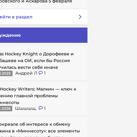
ровского и Аскарова 5 февраля
ейти в раздел
уждение
as Hockey Knight о Дорофееве и
башеве на ОИ, если бы Россия
училась вести себя иначе
Андрей Л
1
1.2026
 Hockey Writers: Малкин — ключ к
ению главной проблемы
ннесоты
Шшшшщ..
1
1.2026
онреале об интересе к обмену
кина в «Миннесоту»: все элементы