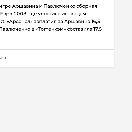
 игре Аршавина и Павлюченко сборная
Евро-2008, где уступила испанцам.
t, «Арсенал» заплатил за Аршавина 16,5
Павлюченко в «Тоттенхэм» составила 17,5
и:
0