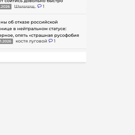
ут сойтись довольно быстро
Шшшшщ..
1
1.2026
ны об отказе российской
нице в нейтральном статусе:
ерное, опять «страшная русофобия
костя луговой
1
1.2026