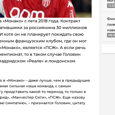
мог
11.0
Фин
 «Монако» с лета 2018 года. Контракт
лыж
латившими за россиянина 30 миллионов
нав
 И хотя он не планирует покидать свою
05.0
нным французским клубом, где он мог
«Монако», является «ПСЖ». А если речь
чемпионат, то в таком случае Головин
 мадридском «Реале» и лондонском
ю в «Монако» – даже лучше, чем в предыдущие
самая сильная наша команда, с самым
 представить какой-то переход, то только в
дрид», «Манчестер Сити», «ПСЖ». Еще назову
аю симпатию», – признается Головин, цитату