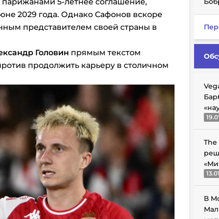
с парижанами 5-летнее соглашение,
Боб
июне 2029 года. Однако Сафонов вскоре
нным представителем своей страны в
Пер
ександр Головин
прямым текстом
Обс
 против продолжить карьеру в столичном
Veg
Бар
«на
19.0
The
реш
«Ми
13.0
В М
Мал