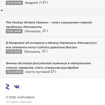
Андрей Л
1
19.01.2026
The Hockey Writers: Малкин — ключ к решению главной
проблемы «Миннесоты
Шшшшщ..
1
13.01.2026
В Монреале об интересе к обмену Малкина в «Миннесоту»:
все элементы могут сойтись довольно быстро
Шшшшщ..
1
11.01.2026
Финны об отказе российской лыжнице в нейтральном
статусе: наверное, опять «страшная русофобия
костя луговой
1
05.01.2026
© 2026. InoProSport
All rights reserved.