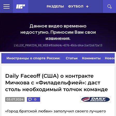
РАЗДЕЛЫ
ФУТБОЛ
Иностранцы о спорте России:
Статьи
Комменты
Новос
Daily Faceoff (США) о контракте
Мичкова с «Филадельфией»: даст
столь необходимый толчок команде
03.07.2024
0
«Город братской любви» заполучил своего лучшего