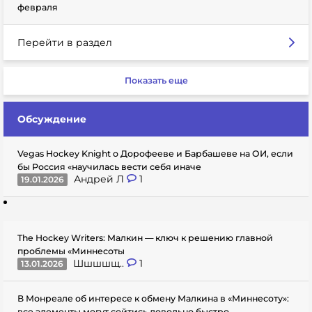
февраля
Перейти в раздел
Показать еще
Обсуждение
Vegas Hockey Knight о Дорофееве и Барбашеве на ОИ, если
бы Россия «научилась вести себя иначе
Андрей Л
1
19.01.2026
The Hockey Writers: Малкин — ключ к решению главной
проблемы «Миннесоты
Шшшшщ..
1
13.01.2026
В Монреале об интересе к обмену Малкина в «Миннесоту»:
все элементы могут сойтись довольно быстро