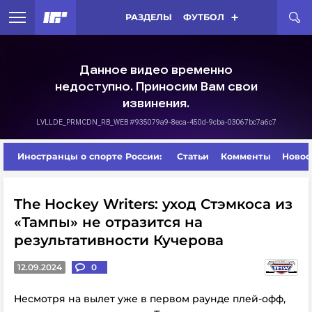
РАЗДЕЛЫ
ФУТБОЛ
Иностранцы о спорте России:
Статьи
Комменты
Новос
The Hockey Writers: уход Стэмкоса из
«Тампы» не отразится на
результативности Кучерова
12.09.2024
0
Несмотря на вылет уже в первом раунде плей-офф,