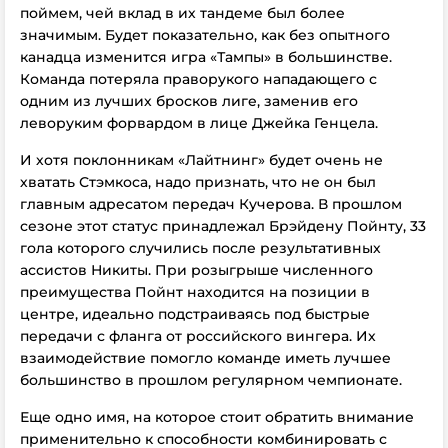
поймем, чей вклад в их тандеме был более
значимым. Будет показательно, как без опытного
канадца изменится игра «Тампы» в большинстве.
Команда потеряла праворукого нападающего с
одним из лучших бросков лиге, заменив его
леворуким форвардом в лице Джейка Генцела.
И хотя поклонникам «Лайтнинг» будет очень не
хватать Стэмкоса, надо признать, что не он был
главным адресатом передач Кучерова. В прошлом
сезоне этот статус принадлежал Брэйдену Пойнту, 33
гола которого случились после результативных
ассистов Никиты. При розыгрыше численного
преимущества Пойнт находится на позиции в
центре, идеально подстраиваясь под быстрые
передачи с фланга от российского вингера. Их
взаимодействие помогло команде иметь лучшее
большинство в прошлом регулярном чемпионате.
Еще одно имя, на которое стоит обратить внимание
применительно к способности комбинировать с