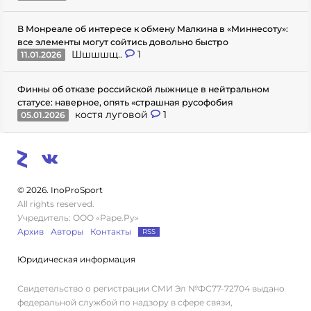
В Монреале об интересе к обмену Малкина в «Миннесоту»:
все элементы могут сойтись довольно быстро
Шшшшщ..
1
11.01.2026
Финны об отказе российской лыжнице в нейтральном
статусе: наверное, опять «страшная русофобия
костя луговой
1
05.01.2026
© 2026. InoProSport
All rights reserved.
Учредитель: ООО «Раре.Ру»
Архив
Авторы
Контакты
RSS
Юридическая информация
Свидетельство о регистрации СМИ Эл №ФС77-72704 выдано
федеральной службой по надзору в сфере связи,