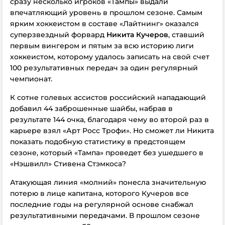
сразу несколько игроков «Тампы» выдали
впечатляющий уровень в прошлом сезоне. Самым
ярким хоккеистом в составе «Лайтнинг» оказался
суперзвездный форвард
Никита Кучеров
, ставший
первым вингером и пятым за всю историю лиги
хоккеистом, которому удалось записать на свой счет
100 результативных передач за один регулярный
чемпионат.
К сотне голевых ассистов российский нападающий
добавил 44 заброшенные шайбы, набрав в
результате 144 очка, благодаря чему во второй раз в
карьере взял «Арт Росс Трофи». Но сможет ли Никита
показать подобную статистику в предстоящем
сезоне, который «Тампа» проведет без ушедшего в
«Нэшвилл» Стивена Стэмкоса?
Атакующая линия «молний» понесла значительную
потерю в лице капитана, которого Кучеров все
последние годы на регулярной основе снабжал
результативными передачами. В прошлом сезоне