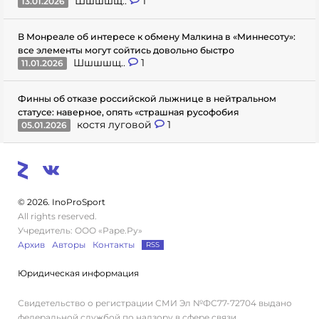
Шшшшщ..
1
13.01.2026
В Монреале об интересе к обмену Малкина в «Миннесоту»:
все элементы могут сойтись довольно быстро
Шшшшщ..
1
11.01.2026
Финны об отказе российской лыжнице в нейтральном
статусе: наверное, опять «страшная русофобия
костя луговой
1
05.01.2026
© 2026. InoProSport
All rights reserved.
Учредитель: ООО «Раре.Ру»
Архив
Авторы
Контакты
RSS
Юридическая информация
Свидетельство о регистрации СМИ Эл №ФС77-72704 выдано
федеральной службой по надзору в сфере связи,