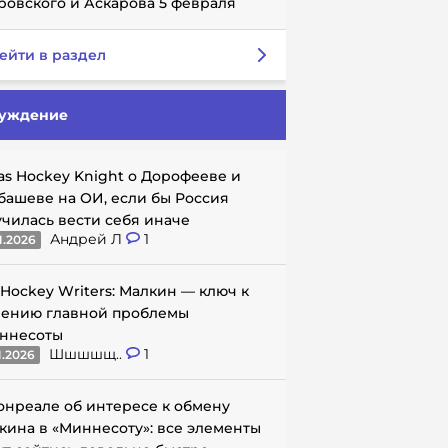
ровского и Аскарова 5 февраля
ейти в раздел
уждение
as Hockey Knight о Дорофееве и
башеве на ОИ, если бы Россия
училась вести себя иначе
Андрей Л
1
1.2026
 Hockey Writers: Малкин — ключ к
ению главной проблемы
ннесоты
Шшшшщ..
1
1.2026
онреале об интересе к обмену
кина в «Миннесоту»: все элементы