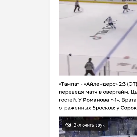
«Тампа» - «Айлендерс» 2:3 (ОТ
переведя матч в овертайм.
Ц
гостей. У
Романова
«-1». Вра
отраженных бросков: у
Сорок