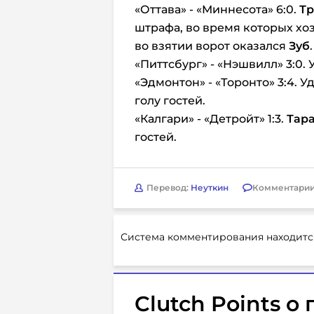
«Оттава» - «Миннесота» 6:0.
Т
штрафа, во время которых хоз
во взятии ворот оказался
Зуб
«Питтсбург» - «Нэшвилл» 3:0. 
«Эдмонтон» - «Торонто» 3:4. 
голу гостей.
«Калгари» - «Детройт» 1:3.
Тар
гостей.
Перевод:
Неуткин
Комментарии
Система комментирования находитс
Clutch Points о