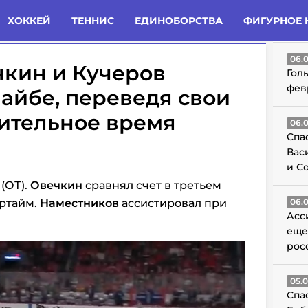
татьи
Комменты
Новости
ХОККЕЙ
ТЕННИС
ЕДИНОБОРСТВА
ФИГУРНОЕ 
ГО
06.
чкин и Кучеров
Гол
фев
айбе, переведя свои
ительное время
06.
Спа
Вас
и С
(ОТ).
Овечкин
сравнял счет в третьем
ертайм.
Наместников
ассистировал при
06.
Асс
еще
рос
05.
Спа