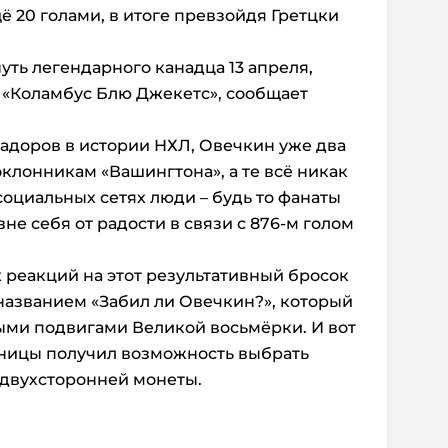
ё 20 голами, в итоге превзойдя Гретцки
уть легендарного канадца 13 апреля,
с «Коламбус Блю Джекетс», сообщает
адоров в истории НХЛ, Овечкин уже два
оклонникам «Вашингтона», а те всё никак
 социальных сетях люди – будь то фанаты
вне себя от радости в связи с 876-м голом
реакций на этот результативный бросок
 названием «Забил ли Овечкин?», который
ыми подвигами Великой восьмёрки. И вот
аницы получил возможность выбрать
 двухсторонней монеты.