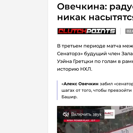
Овечкина: радуе
никак насытятс
02.
В третьем периоде матча меж
Сенаторз» будущий член Зала
Уэйна Гретцки по голам в ра
историю НХЛ.
«
Алекс Овечкин
забил «сенатор
шагах от того, чтобы превзойти
Башир.