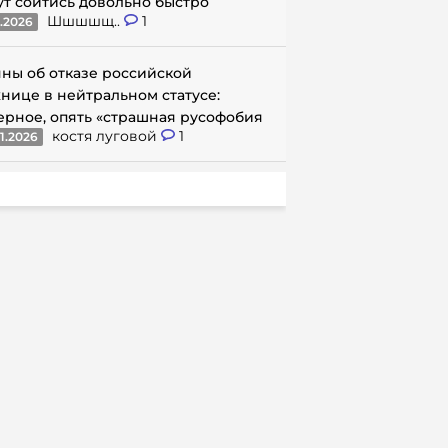
ут сойтись довольно быстро
Шшшшщ..
1
1.2026
ны об отказе российской
нице в нейтральном статусе:
ерное, опять «страшная русофобия
костя луговой
1
1.2026