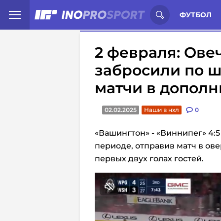
Иностранцы о спорте России:
С
ФУТБОЛ
2 февраля: Ове
забросили по ш
матчи в дополн
02.02.2025
Наши в нхл
0
«Вашингтон» - «Виннипег» 4:5 
периоде, отправив матч в ов
первых двух голах гостей.