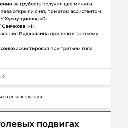
ренин
за грубость получил две минуты
яева открыли счет, при этом ассистентом
. У
Хуснутдинова
«0».
У
Свечкова
«-1».
Удаление
Подколзина
привело к третьему
асенко
ассистировал при третьем голе
:
0
я на реконструкции.
 голевых подвигах