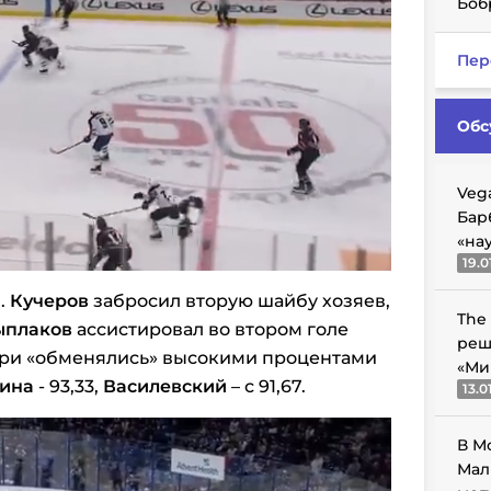
Боб
Пер
Обс
Veg
Бар
«на
19.0
).
Кучеров
забросил вторую шайбу хозяев,
The
ыплаков
ассистировал во втором голе
реш
тари «обменялись» высокими процентами
«Ми
ина
- 93,33,
Василевский
– с 91,67.
13.0
В М
Мал