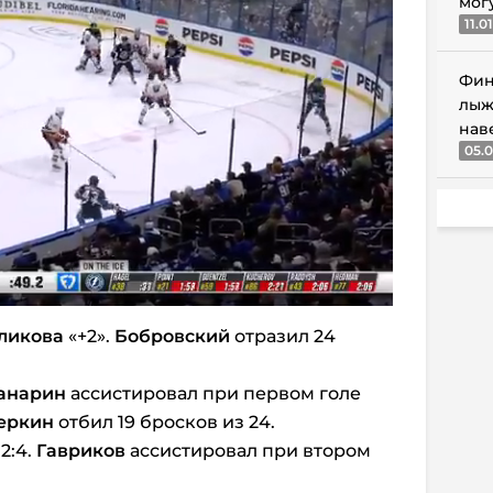
мог
11.0
Фин
лыж
нав
05.0
ликова
«+2».
Бобровский
отразил 24
анарин
ассистировал при первом голе
еркин
отбил 19 бросков из 24.
2:4.
Гавриков
ассистировал при втором