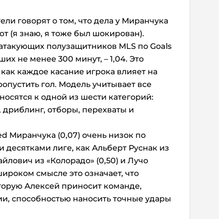
ели говорят о том, что дела у Миранчука
т (я знаю, я тоже был шокирован).
 атакующих полузащитников MLS по Goals
их не менее 300 минут, – 1,04. Это
 как каждое касание игрока влияет на
опустить гол. Модель учитывает все
носятся к одной из шести категорий:
 дриблинг, отборы, перехваты и
d Миранчука (0,07) очень низок по
 десятками лиге, как Альберт Руснак из
айлович из «Колорадо» (0,50) и Лучо
 широком смысле это означает, что
оторую Алексей приносит команде,
ии, способностью наносить точные удары