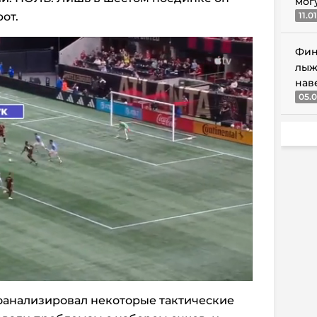
мог
от.
11.0
Фин
лыж
нав
05.0
роанализировал некоторые тактические