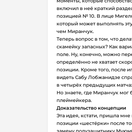
моменты, которые способство
включил в неё краткий раздел
позицией № 10. В лице Мигел
который может выполнять эту
чем Миранчук.
Теперь вопрос в том, что дела
скамейку запасных? Как вариа
поле. Ну, конечно, можно пер
определённо не хватает скоро
позиции. Кроме того, после и
видеть Сабу Лобжанидзе справ
в четырёх предыдущих матчах
Но знаете, где Миранчук мог
плеймейкера.
Доказательство концепции
Эта идея, кстати, пришла мне
позиции «шестёрки» после тог
замену полузащитнику Муюмб