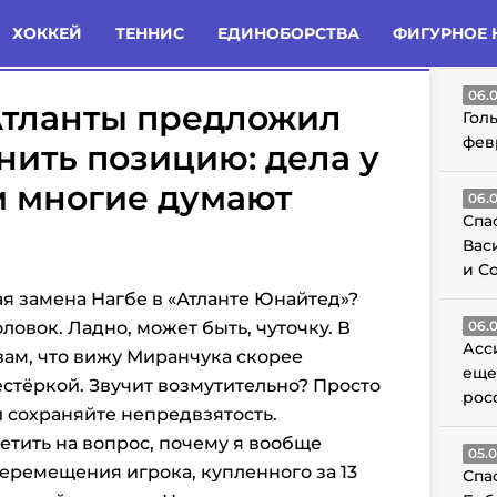
татьи
Комменты
Новости
ХОККЕЙ
ТЕННИС
ЕДИНОБОРСТВА
ФИГУРНОЕ 
ГО
06.
Атланты предложил
Гол
фев
ить позицию: дела у
м многие думают
06.
Спа
Вас
и С
я замена Нагбе в «Атланте Юнайтед»?
ловок. Ладно, может быть, чуточку. В
06.
Асс
 вам, что вижу Миранчука скорее
еще
естёркой. Звучит возмутительно? Просто
рос
 сохраняйте непредвзятость.
етить на вопрос, почему я вообще
05.
ремещения игрока, купленного за 13
Спа