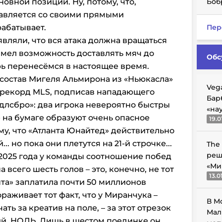
новной позиции. Ну, потому, что,
Боб
равляется со своими прямыми
рабатывает.
Пер
вляли, что вся атака должна вращаться
имел возможность доставлять мяч до
Обс
рь перенесёмся в настоящее время.
 состав Мигеля Альмирона из «Ньюкасла»
Veg
 рекорд MLS, подписав нападающего
Бар
длсбро»: два игрока невероятно быстры
«на
 на бумаге образуют очень опасное
19.0
му, что «Атланта Юнайтед» действительно
. но пока они плетутся на 21-й строчке...
The
реш
 2025 года у команды соотношение побед
«Ми
а всего шесть голов – это, конечно, не тот
13.0
нта» заплатила почти 50 миллионов
раживает тот факт, что у Миранчука –
В М
ть за креатив на поле, – за этот отрезок
Мал
ий. НОЛЬ. Лишь в шестом поединке он