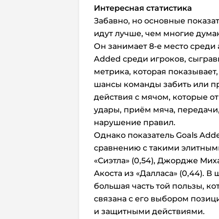
Интересная статистика
Забавно, но основные показат
идут лучше, чем многие думаю
Он занимает 8-е место среди
Added среди игроков, сыгравш
метрика, которая показывает,
шансы команды забить или пр
действия с мячом, которые от
удары, приём мяча, передачи,
нарушение правил.
Однако показатель Goals Adde
сравнению с такими элитными
«Сиэтла» (0,54), Джордже Мих
Акоста из «Далласа» (0,44). В
большая часть той пользы, к
связана с его выбором позиц
и защитными действиями.