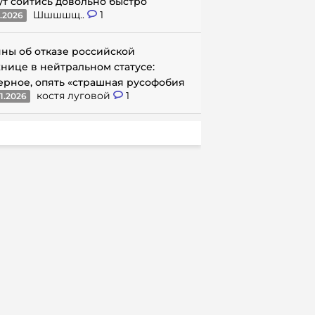
ут сойтись довольно быстро
Шшшшщ..
1
1.2026
ны об отказе российской
нице в нейтральном статусе:
ерное, опять «страшная русофобия
костя луговой
1
1.2026