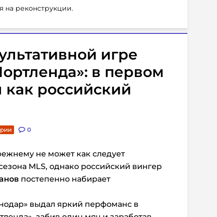
я на реконструкции.
зультативной игре
ортленда»: в первом
 как российский
арии
0
режнему не может как следует
 сезона MLS, однако российский вингер
анов
постепенно набирает
нодар» выдал яркий перфоманс в
тленда», забив один мяч и заработав