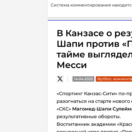
Система комментирования находитс
В Канзасе о ре
Шапи против «П
тайме выглядел
Месси
14.04.2025
Футбол. коммент
«Спортинг Канзас-Сити» по-п
разогнаться на старте нового
«СКС»
Магомед-Шапи Сулейм
результативные обороты.
Воспитанник академии «Крас
воскресной игре против «Пор