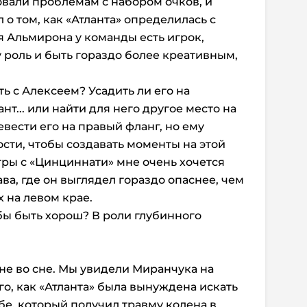
вали проблемам с набором очков, и
 о том, как «Атланта» определилась с
я Альмирона у команды есть игрок,
 роль и быть гораздо более креативным,
ть с Алексеем? Усадить ли его на
нт... или найти для него другое место на
евести его на правый фланг, но ему
сти, чтобы создавать моменты на этой
гры с «Цинциннати» мне очень хочется
а, где он выглядел гораздо опаснее, чем
 на левом крае.
 бы быть хорош? В роли глубинного
 не во сне. Мы увидели Миранчука на
о, как «Атланта» была вынуждена искать
е, который получил травму колена в