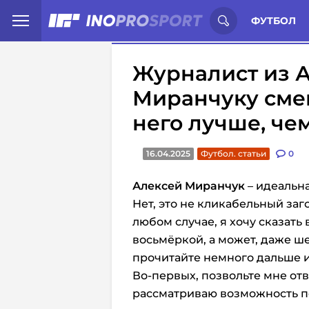
Иностранцы о спорте России:
С
ФУТБОЛ
Журналист из 
Миранчуку смен
него лучше, че
16.04.2025
Футбол. статьи
0
Алексей Миранчук
– идеальна
Нет, это не кликабельный заго
любом случае, я хочу сказать
восьмёркой, а может, даже ш
прочитайте немного дальше и
Во-первых, позвольте мне отв
рассматриваю возможность пе