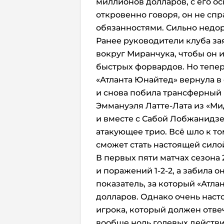
миллионов долларов, с его ос
откровенно говоря, он не сп
обязанностями. Сильно недо
Ранее руководители клуба зая
вокруг Миранчука, чтобы он 
быстрых форвардов. Но тепе
«Атланта Юнайтед» вернула в
и снова побила трансферный
Эммануэля Латте-Лата из «Ми
и вместе с Сабой Лобжанидзе
атакующее трио. Всё шло к то
сможет стать настоящей силой..
В первых пяти матчах сезона
и поражений 1-2-2, а забила он
показатель, за который «Атла
долларов. Однако очень насто
игрока, который должен отвеча
вообще ноль голевых действ