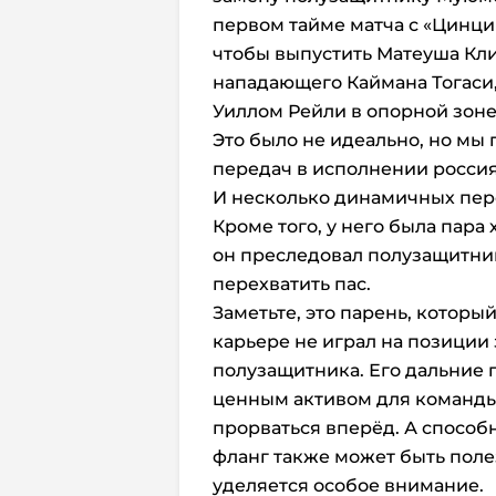
первом тайме матча с «Цинцин
чтобы выпустить Матеуша Кли
нападающего Каймана Тогаси,
Уиллом Рейли в опорной зоне
Это было не идеально, но мы
передач в исполнении росси
И несколько динамичных пере
Кроме того, у него была пара
он преследовал полузащитни
перехватить пас.
Заметьте, это парень, которы
карьере не играл на позиции
полузащитника. Его дальние п
ценным активом для команды 
прорваться вперёд. А способ
фланг также может быть полез
уделяется особое внимание.