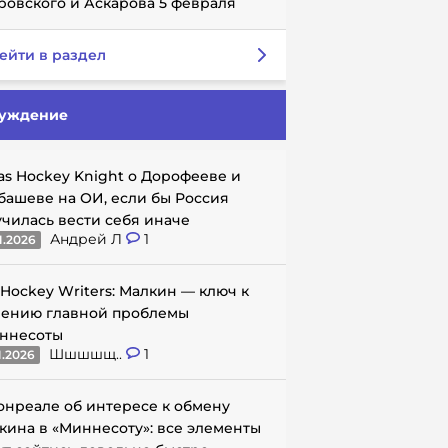
ровского и Аскарова 5 февраля
ейти в раздел
уждение
as Hockey Knight о Дорофееве и
башеве на ОИ, если бы Россия
училась вести себя иначе
Андрей Л
1
1.2026
 Hockey Writers: Малкин — ключ к
ению главной проблемы
ннесоты
Шшшшщ..
1
1.2026
онреале об интересе к обмену
кина в «Миннесоту»: все элементы