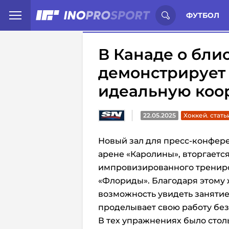
Иностранцы о спорте России:
С
ФУТБОЛ
В Канаде о бл
демонстрирует 
идеальную ко
22.05.2025
Хоккей. стать
Новый зал для пресс-конфер
арене «Каролины», вторгаетс
импровизированного трениро
«Флориды». Благодаря этому
возможность увидеть заняти
проделывает свою работу без
В тех упражнениях было стол