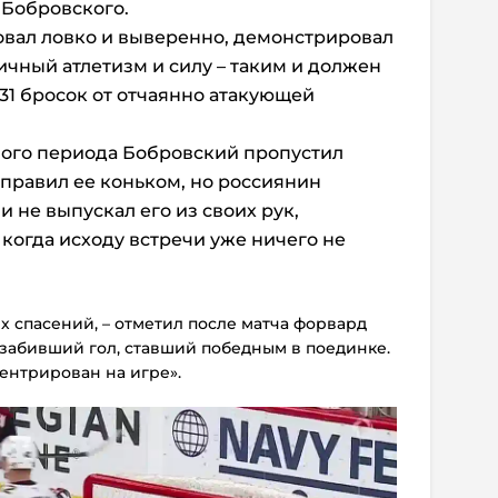
 Бобровского.
овал ловко и выверенно, демонстрировал
чный атлетизм и силу – таким и должен
 31 бросок от отчаянно атакующей
рвого периода Бобровский пропустил
дправил ее коньком, но россиянин
и не выпускал его из своих рук,
 когда исходу встречи уже ничего не
х спасений, – отметил после матча форвард
забивший гол, ставший победным в поединке.
ентрирован на игре».