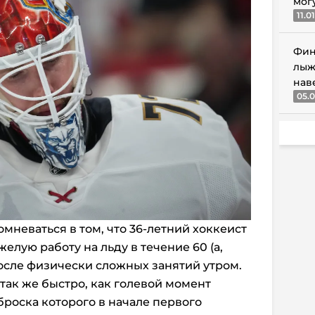
мог
11.0
Фин
лыж
нав
05.0
омневаться в том, что 36-летний хоккеист
елую работу на льду в течение 60 (а,
осле физически сложных занятий утром.
 так же быстро, как голевой момент
броска которого в начале первого