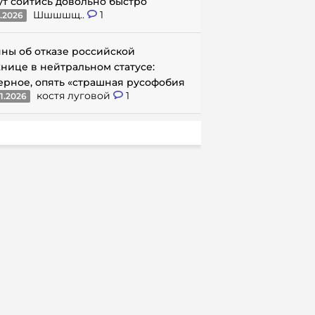
ут сойтись довольно быстро
Шшшшщ..
1
1.2026
ны об отказе российской
нице в нейтральном статусе:
ерное, опять «страшная русофобия
костя луговой
1
1.2026