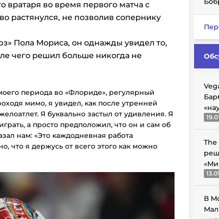
Боб
о вратаря во время первого матча с
во растянулся, не позволив сопернику
Пер
рз» Пола Мориса, он однажды увидел то,
сле чего решил больше никогда не
Обс
Veg
 моего периода во «Флориде», регулярный
Бар
роходя мимо, я увидел, как после утренней
«на
яжелоатлет. Я буквально застыл от удивления. Я
19.0
играть, а просто предположил, что он и сам об
азал нам: «Это каждодневная работа
The
о, что я держусь от всего этого как можно
реш
«Ми
13.0
В М
Мал