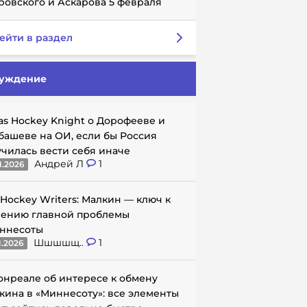
ровского и Аскарова 5 февраля
ейти в раздел
уждение
as Hockey Knight о Дорофееве и
башеве на ОИ, если бы Россия
училась вести себя иначе
Андрей Л
1
1.2026
 Hockey Writers: Малкин — ключ к
ению главной проблемы
ннесоты
Шшшшщ..
1
1.2026
онреале об интересе к обмену
кина в «Миннесоту»: все элементы