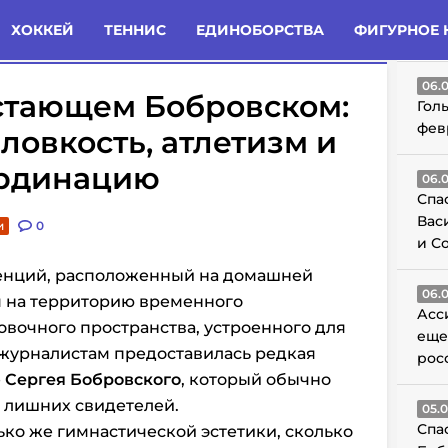
татьи
Комменты
Новости
ХОККЕЙ
ТЕННИС
ЕДИНОБОРСТВА
ФИГУРНОЕ 
ГО
06.
истающем Бобровском:
Гол
фев
ловкость, атлетизм и
ординацию
06.
Спа
Вас
и
0
и С
енций, расположенный на домашней
06.
я на территорию временного
Асс
вочного пространства, устроенного для
еще
 журналистам предоставилась редкая
рос
е
Сергея Бобровского
, который обычно
 лишних свидетелей.
05.
Спа
ько же гимнастической эстетики, сколько