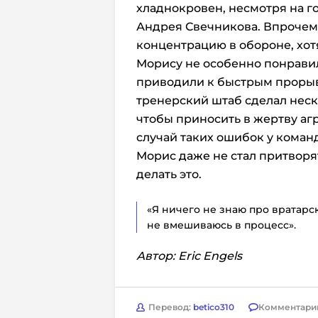
хладнокровен, несмотря на го
Андрея Свечникова. Впрочем,
концентрацию в обороне, хотя
Морису не особенно понрави
приводили к быстрым прорыв
тренерский штаб сделал неско
чтобы приносить в жертву аг
случай таких ошибок у команд
Морис даже не стал притворят
делать это.
«Я ничего не знаю про вратарск
не вмешиваюсь в процесс».
Автор: Eric Engels
Перевод:
betico310
Комментари