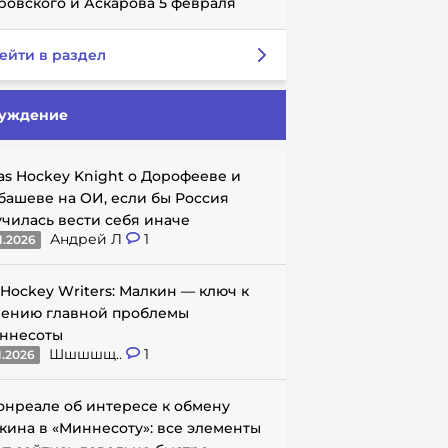
ровского и Аскарова 5 февраля
ейти в раздел
уждение
as Hockey Knight о Дорофееве и
башеве на ОИ, если бы Россия
училась вести себя иначе
Андрей Л
1
1.2026
 Hockey Writers: Малкин — ключ к
ению главной проблемы
ннесоты
Шшшшщ..
1
1.2026
онреале об интересе к обмену
кина в «Миннесоту»: все элементы