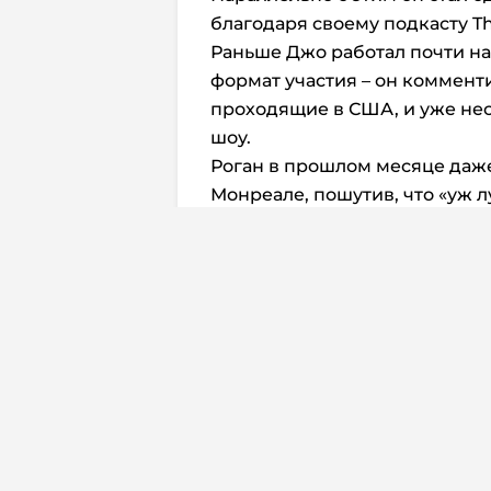
благодаря своему подкасту Th
Раньше Джо работал почти на
формат участия – он коммен
проходящие в США, и уже не
шоу.
Роган в прошлом месяце даже 
Монреале, пошутив, что «уж л
Автор: Donagh Corby
Перевод:
Дмитрий Жуков
Комм
Юридическая
Свидетельств
© 2026. InoProSport
выдано федер
All rights reserved.
связи, инфор
Учредитель: ООО «Раре.Ру»