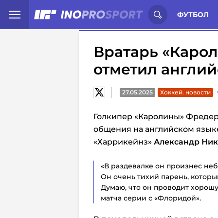
Иностранцы о спорте России:
С
ФУТБОЛ
Вратарь «Каро
отметил англи
27.05.2025
Хоккей. новости
Голкипер «Каролины» Фредер
общения на английском языке
«Харрикейнз»
Александр Ни
«В раздевалке он произнес неб
Он очень тихий парень, которы
Думаю, что он проводит хорошую
матча серии с «Флоридой».