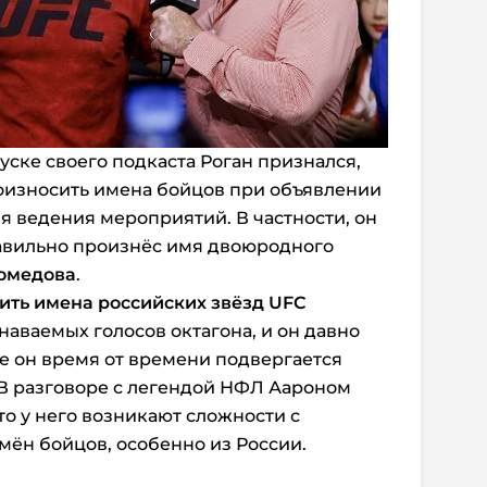
уске своего подкаста Роган признался,
роизносить имена бойцов при объявлении
я ведения мероприятий. В частности, он
равильно произнёс имя двоюродного
омедова
.
ить имена российских звёзд UFC
знаваемых голосов октагона, и он давно
же он время от времени подвергается
 В разговоре с легендой НФЛ Аароном
о у него возникают сложности с
ён бойцов, особенно из России.