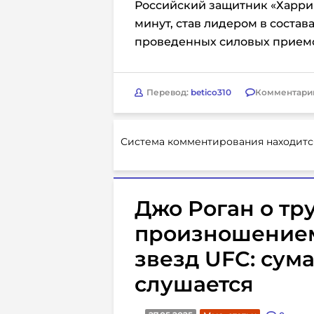
Российский защитник «Харрик
минут, став лидером в состав
проведенных силовых приемов
Перевод:
betico310
Комментари
Система комментирования находитс
Джо Роган о тр
произношением
звезд UFC: сум
слушается