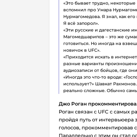
«Это бывает трудно, некоторые
вспомнил про Умара Нурмагоме
Нурмагомедова. Я знал, как его
Я всё запорол».
«Эти русские и дагестанские им
Магомедшарипов – это же сума
готовиться. Но иногда на взве
новичок в UFC».
«Приходится искать в интернет
разные варианты произношения
аудиозаписи от бойцов, где он
«Иногда это что-то вроде: «Гос
использует?» Шавкат Рахмонов…
реально сложные. Обычно самы
Джо Роган прокомментирова
Роган связан с UFC с самых 
пройдя путь от интервьюера з
голосов, прокомментировав с
Параллельно с этим он стал 