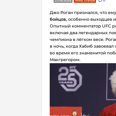
27.05.2025
Мма. статьи
0
Джо Роган признался, что ем
бойцов
, особенно выходцев и
Опытный комментатор UFC ра
включая два легендарных по
чемпиона в лёгком весе. Рог
в ночь, когда Хабиб завоевал
во время его знаменитой поб
Макгрегором.