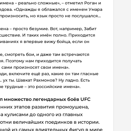
 имена – реально сложные», – отметил Роган и
дова. «Однажды я облажался с именем Умара
 произносить, но язык просто не послушался…
ена – просто безумие. Вот, например, Забит
сшествие. И таких имён полно. Приходится
шиваниях я впервые вижу бойца, если он
е, смотреть бои, и даже там встречаются
. Поэтому нам приходится получать
и сами произносят свои имена».
поди, включите ещё раз, какие он там гласные
 ух ты. Шавкат Рахмонов? Ну ладно. Есть
е трудные – это российские имена».
л множество легендарных боёв UFC
ранних этапов развития промоушена,
а кулисами до одного из главных
отни величайших поединков в истории.
одной из самых влиятельных фигур в мире