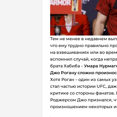
Тем не менее в недавнем вып
что ему трудно правильно п
на взвешиваниях или во врем
вспомнил случай, когда неп
брата Хабиба –
Умара Нурмаг
Джо Рогану сложно произнос
Хотя Роган – один из самых у
стал частью истории UFC, да
критике со стороны фанатов.
Роджерсом Джо признался, чт
произношением некоторых им