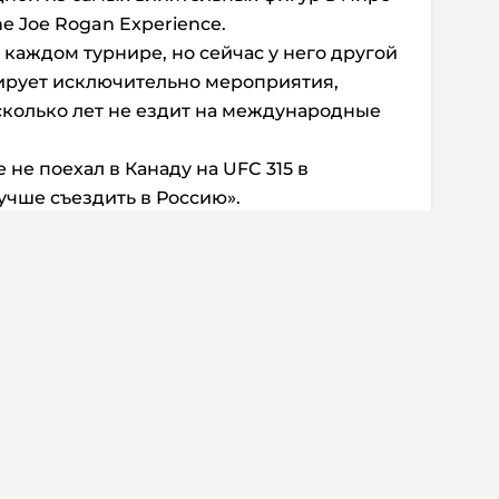
e Joe Rogan Experience.
 каждом турнире, но сейчас у него другой
тирует исключительно мероприятия,
сколько лет не ездит на международные
не поехал в Канаду на UFC 315 в
учше съездить в Россию».
ентарии:
0
 информация
Дисклеймер
о о регистрации СМИ Эл №ФС77-72704
Редакция не несет ответ
альной службой по надзору в сфере
достоверность информа
мационных технологий и массовых
рекламных объявлениях.