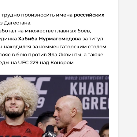
у трудно произносить имена
российских
з Дагестана.
ботал на множестве главных боёв,
единка
Хабиба Нурмагомедова
за титул
ан находился за комментаторским столом
 пояс в бою против Эла Яквинты, а также
еды на UFC 229 над Конором