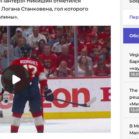
 «Пантерз» Никишин отметился
Боб
 Логана Станковена, гол которого
олины».
Пер
Обс
Veg
Бар
«на
19.0
The
реш
«Ми
13.0
В М
Мал