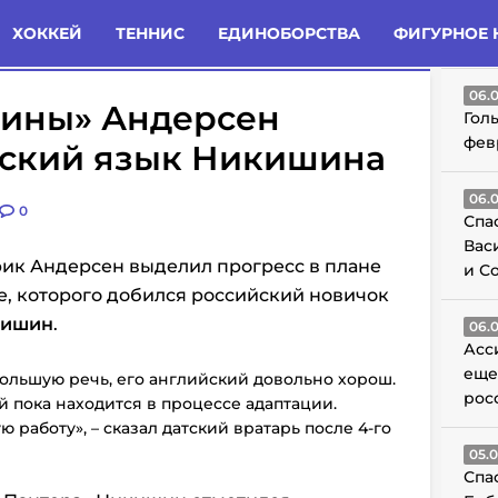
татьи
Комменты
Новости
ХОККЕЙ
ТЕННИС
ЕДИНОБОРСТВА
ФИГУРНОЕ 
ГО
06.
лины» Андерсен
Гол
фев
йский язык Никишина
06.
0
Спа
Вас
ик Андерсен выделил прогресс в плане
и С
, которого добился российский новичок
кишин
.
06.
Асс
еще
ольшую речь, его английский довольно хорош.
рос
й пока находится в процессе адаптации.
 работу», – сказал датский вратарь после 4-го
05.
Спа