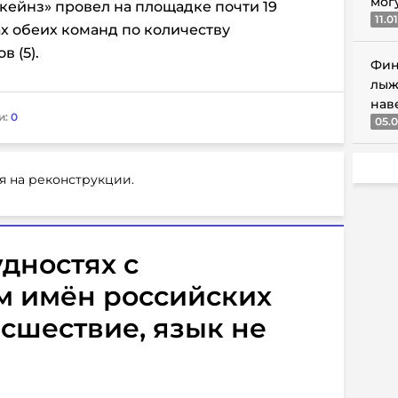
мог
ейнз» провел на площадке почти 19
11.0
ах обеих команд по количеству
 (5).
Фин
лыж
нав
и:
0
05.0
я на реконструкции.
удностях с
 имён российских
асшествие, язык не