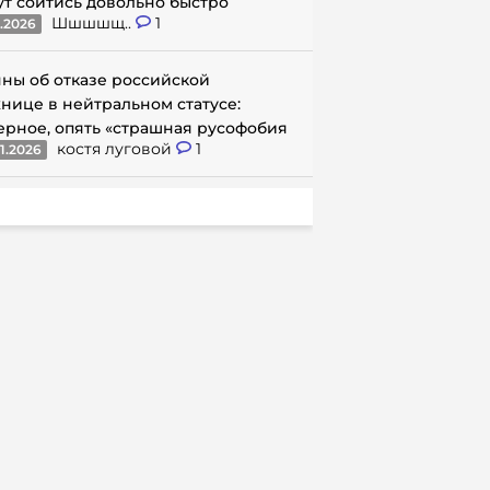
ут сойтись довольно быстро
Шшшшщ..
1
1.2026
ны об отказе российской
нице в нейтральном статусе:
ерное, опять «страшная русофобия
костя луговой
1
1.2026