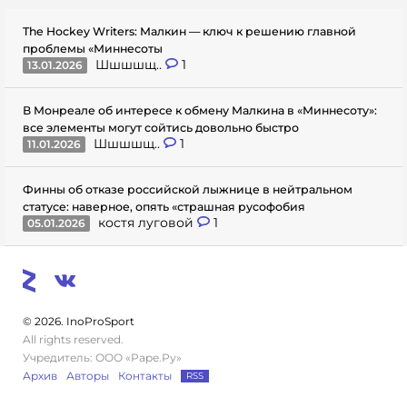
The Hockey Writers: Малкин — ключ к решению главной
проблемы «Миннесоты
Шшшшщ..
1
13.01.2026
В Монреале об интересе к обмену Малкина в «Миннесоту»:
все элементы могут сойтись довольно быстро
Шшшшщ..
1
11.01.2026
Финны об отказе российской лыжнице в нейтральном
статусе: наверное, опять «страшная русофобия
костя луговой
1
05.01.2026
© 2026. InoProSport
All rights reserved.
Учредитель: ООО «Раре.Ру»
Архив
Авторы
Контакты
RSS