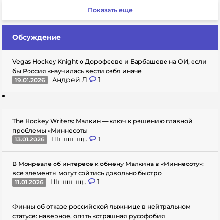
Показать еще
Обсуждение
Vegas Hockey Knight о Дорофееве и Барбашеве на ОИ, если
бы Россия «научилась вести себя иначе
Андрей Л
1
19.01.2026
The Hockey Writers: Малкин — ключ к решению главной
проблемы «Миннесоты
Шшшшщ..
1
13.01.2026
В Монреале об интересе к обмену Малкина в «Миннесоту»:
все элементы могут сойтись довольно быстро
Шшшшщ..
1
11.01.2026
Финны об отказе российской лыжнице в нейтральном
статусе: наверное, опять «страшная русофобия