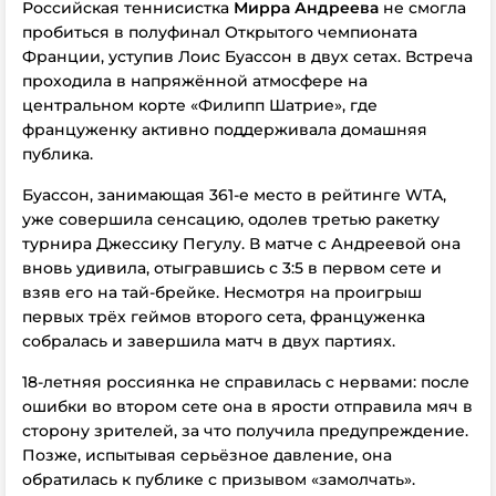
Российская теннисистка
Мирра Андреева
не смогла
пробиться в полуфинал Открытого чемпионата
Франции, уступив Лоис Буассон в двух сетах. Встреча
проходила в напряжённой атмосфере на
центральном корте «Филипп Шатрие», где
француженку активно поддерживала домашняя
публика.
Буассон, занимающая 361-е место в рейтинге WTA,
уже совершила сенсацию, одолев третью ракетку
турнира Джессику Пегулу. В матче с Андреевой она
вновь удивила, отыгравшись с 3:5 в первом сете и
взяв его на тай-брейке. Несмотря на проигрыш
первых трёх геймов второго сета, француженка
собралась и завершила матч в двух партиях.
18-летняя россиянка не справилась с нервами: после
ошибки во втором сете она в ярости отправила мяч в
сторону зрителей, за что получила предупреждение.
Позже, испытывая серьёзное давление, она
обратилась к публике с призывом «замолчать».