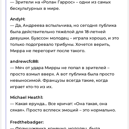
— Зрители на «Ролан Гаррос» – одни из самых
бескультурных в мире.
AndyH:
— Да, Андреева вспыльчива, но сегодня публика
была действительно тяжёлой для 18-летней
девушки. Буассон молодец – играла хорошо, и это
только подогревало трибуны. Хочется верить,
Мирра не перегорит после такого.
andrewcfc88:
— Мяч от удара Мирры не попал в зрителей –
просто взмыл вверх. А вот публика была просто
невыносимой. Французы всегда такие, когда
играет кто-то из их.
Michael Heath1:
— Какая ерунда... Все кричат: «Она такая, она
сякая». Просто всплеск эмоций – это нормально.
Fredthebadger:
— Француженка, конечно, молодец, была