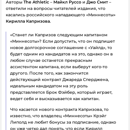
Авторы
The Athletic
–
Майкл Руссо
и
Джо Смит
–
ответили на вопросы читателей издания, что
касались российского нападающего «Миннесоты»
Кирилла Капризова
.
«Станет ли Капризов следующим капитаном
«Миннесоты»? Если допустить, что он подпишет
новое долгосрочное соглашение с «Уайлд», то
будет одним из кандидатов на это, однако он в
любом случае останется прекрасным
ассистентом капитана, если выберут кого-то
другого. После того, как закончится
действующий контракт Джареда Сперджена,
идеальным кандидатом на эту роль
представляется Брок Фэйбер, который играет,
ведет себя и высказывается как капитан.
Что касается нового контракта Капризова, то
известно, что владелец «Миннесоты» Крэйг
Липолд не любит бонусы за подписание, однако
он уже четко дал понять, что если Кирилл