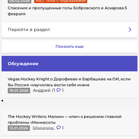
05.02.2026
НХЛ. Голы с подсказками
Спасения и пропущенные голы Бобровского и Аскарова 5
февраля
Перейти в раздел
Показать еще
Обсуждение
Vegas Hockey Knight о Дорофееве и Барбашеве на ОИ, если
бы Россия «научилась вести себя иначе
Андрей Л
1
19.01.2026
The Hockey Writers: Малкин — ключ к решению главной
проблемы «Миннесоты
Шшшшщ..
1
13.01.2026