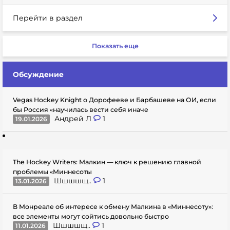
Перейти в раздел
Показать еще
Обсуждение
Vegas Hockey Knight о Дорофееве и Барбашеве на ОИ, если
бы Россия «научилась вести себя иначе
Андрей Л
1
19.01.2026
The Hockey Writers: Малкин — ключ к решению главной
проблемы «Миннесоты
Шшшшщ..
1
13.01.2026
В Монреале об интересе к обмену Малкина в «Миннесоту»:
все элементы могут сойтись довольно быстро
Шшшшщ..
1
11.01.2026