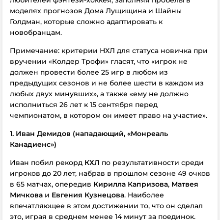
любителей фэнтези-хоккея, заполняя пробелы в
моделях прогнозов Дома Лущищина и Шайны
Голдман, которые сложно адаптировать к
новобранцам.
Примечание: критерии НХЛ для статуса новичка при
вручении «Колдер Трофи» гласят, что «игрок не
должен провести более 25 игр в любом из
предыдущих сезонов и не более шести в каждом из
любых двух минувших», а также «ему не должно
исполниться 26 лет к 15 сентября перед
чемпионатом, в котором он имеет право на участие».
1. Иван Демидов (нападающий, «Монреаль
Канадиенс»)
Иван побил рекорд
КХЛ
по результативности среди
игроков до 20 лет, набрав в прошлом сезоне 49 очков
в 65 матчах, опередив
Кирилла Капризова
,
Матвея
Мичкова
и
Евгения Кузнецова
. Наиболее
впечатляющее в этом достижении то, что он сделал
это, играя в среднем менее 14 минут за поединок.