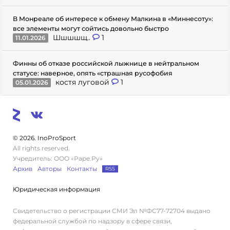
В Монреале об интересе к обмену Малкина в «Миннесоту»:
все элементы могут сойтись довольно быстро
Шшшшщ..
1
11.01.2026
Финны об отказе российской лыжнице в нейтральном
статусе: наверное, опять «страшная русофобия
костя луговой
1
05.01.2026
© 2026. InoProSport
All rights reserved.
Учредитель: ООО «Раре.Ру»
Архив
Авторы
Контакты
RSS
Юридическая информация
Свидетельство о регистрации СМИ Эл №ФС77-72704 выдано
федеральной службой по надзору в сфере связи,