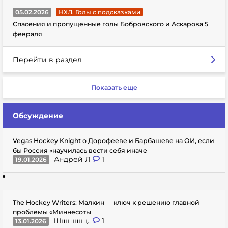
05.02.2026
НХЛ. Голы с подсказками
Спасения и пропущенные голы Бобровского и Аскарова 5
февраля
Перейти в раздел
Показать еще
Обсуждение
Vegas Hockey Knight о Дорофееве и Барбашеве на ОИ, если
бы Россия «научилась вести себя иначе
Андрей Л
1
19.01.2026
The Hockey Writers: Малкин — ключ к решению главной
проблемы «Миннесоты
Шшшшщ..
1
13.01.2026