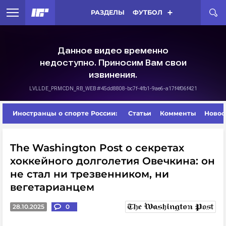
РАЗДЕЛЫ
ФУТБОЛ
Иностранцы о спорте России:
Статьи
Комменты
Новос
The Washington Post о секретах
хоккейного долголетия Овечкина: он
не стал ни трезвенником, ни
вегетарианцем
28.10.2025
0