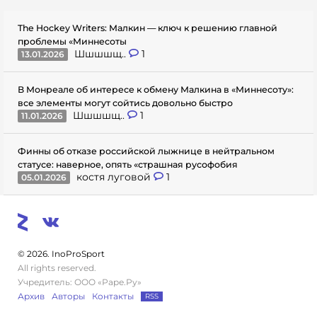
The Hockey Writers: Малкин — ключ к решению главной
проблемы «Миннесоты
Шшшшщ..
1
13.01.2026
В Монреале об интересе к обмену Малкина в «Миннесоту»:
все элементы могут сойтись довольно быстро
Шшшшщ..
1
11.01.2026
Финны об отказе российской лыжнице в нейтральном
статусе: наверное, опять «страшная русофобия
костя луговой
1
05.01.2026
© 2026. InoProSport
All rights reserved.
Учредитель: ООО «Раре.Ру»
Архив
Авторы
Контакты
RSS