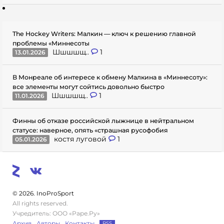
The Hockey Writers: Малкин — ключ к решению главной
проблемы «Миннесоты
Шшшшщ..
1
13.01.2026
В Монреале об интересе к обмену Малкина в «Миннесоту»:
все элементы могут сойтись довольно быстро
Шшшшщ..
1
11.01.2026
Финны об отказе российской лыжнице в нейтральном
статусе: наверное, опять «страшная русофобия
костя луговой
1
05.01.2026
© 2026. InoProSport
All rights reserved.
Учредитель: ООО «Раре.Ру»
Архив
Авторы
Контакты
RSS