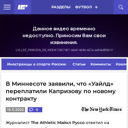
РАЗДЕЛЫ
ФУТБОЛ
Иностранцы о спорте России:
Статьи
Комменты
Новос
В Миннесоте заявили, что «Уайлд»
переплатили Капризову по новому
контракту
19.11.2025
0
Журналист
The Athletic Майкл Руссо
ответил на