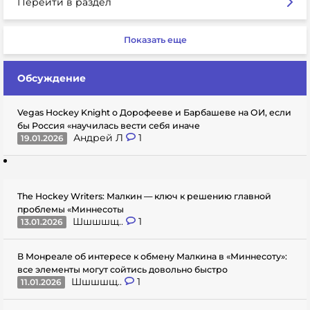
Перейти в раздел
Показать еще
Обсуждение
Vegas Hockey Knight о Дорофееве и Барбашеве на ОИ, если
бы Россия «научилась вести себя иначе
Андрей Л
1
19.01.2026
The Hockey Writers: Малкин — ключ к решению главной
проблемы «Миннесоты
Шшшшщ..
1
13.01.2026
В Монреале об интересе к обмену Малкина в «Миннесоту»:
все элементы могут сойтись довольно быстро
Шшшшщ..
1
11.01.2026