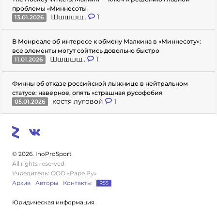
проблемы «Миннесоты
Шшшшщ..
1
13.01.2026
В Монреале об интересе к обмену Малкина в «Миннесоту»:
все элементы могут сойтись довольно быстро
Шшшшщ..
1
11.01.2026
Финны об отказе российской лыжнице в нейтральном
статусе: наверное, опять «страшная русофобия
костя луговой
1
05.01.2026
© 2026. InoProSport
All rights reserved.
Учредитель: ООО «Раре.Ру»
Архив
Авторы
Контакты
RSS
Юридическая информация