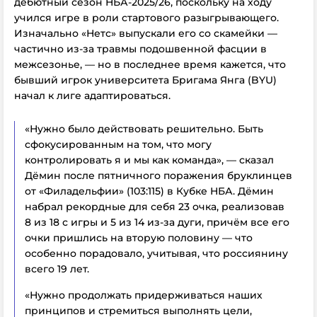
дебютный сезон НБА-2025/26, поскольку на ходу
учился игре в роли стартового разыгрывающего.
Изначально «Нетс» выпускали его со скамейки —
частично из-за травмы подошвенной фасции в
межсезонье, — но в последнее время кажется, что
бывший игрок университета Бригама Янга (BYU)
начал
к лиге
адаптироваться.
«Нужно было действовать решительно. Быть
сфокусированным на том, что могу
контролировать я и мы как команда», — сказал
Дёмин после пятничного поражения бруклинцев
от «Филадельфии» (103:115) в Кубке НБА. Дёмин
набрал рекордные для себя 23 очка, реализовав
8 из 18 с игры и 5 из 14 из-за дуги, причём все его
очки пришлись на вторую половину — что
особенно порадовало, учитывая, что россиянину
всего 19 лет.
«Нужно продолжать придерживаться наших
принципов и стремиться выполнять цели,