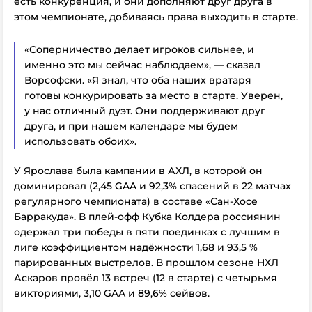
есть конкуренция, и они дополняют друг друга
в
этом чемпионате
, добиваясь права выходить в старте.
«Соперничество делает игроков сильнее, и
именно это мы сейчас наблюдаем», — сказал
Ворсофски. «Я знал, что оба наших вратаря
готовы конкурировать за место в старте. Уверен,
у нас отличный дуэт. Они поддерживают друг
друга, и при нашем календаре мы будем
использовать обоих».
У Ярослава была кампании в АХЛ, в которой он
доминировал (2,45 GAA и 92,3% спасений в 22 матчах
регулярного чемпионата) в составе «Сан-Хосе
Барракуда». В плей-офф Кубка Колдера россиянин
одержал три победы в пяти поединках с лучшим в
лиге коэффициентом надёжности 1,68 и 93,5 %
парированных выстрелов. В прошлом сезоне НХЛ
Аскаров провёл 13 встреч (12 в старте) с четырьмя
викториями, 3,10 GAA и 89,6% сейвов.