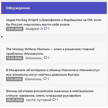
Обсуждение
Vegas Hockey Knight о Дорофееве и Барбашеве на ОИ, если
бы Россия «научилась вести себя иначе
Андрей Л
1
19.01.2026
The Hockey Writers: Малкин — ключ к решению главной
проблемы «Миннесоты
Шшшшщ..
1
13.01.2026
В Монреале об интересе к обмену Малкина в «Миннесоту»:
все элементы могут сойтись довольно быстро
Шшшшщ..
1
11.01.2026
Финны об отказе российской лыжнице в нейтральном
статусе: наверное, опять «страшная русофобия
костя луговой
1
05.01.2026