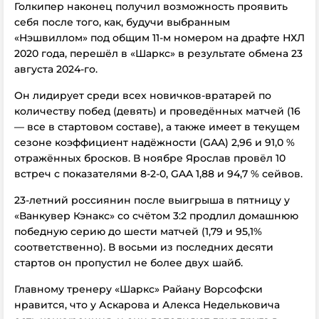
Голкипер наконец получил возможность проявить
себя после того, как, будучи выбранным
«Нэшвиллом» под общим 11-м номером на драфте НХЛ
2020 года, перешёл в «Шаркс» в результате обмена 23
августа 2024-го.
Он лидирует среди всех новичков-вратарей по
количеству побед (девять) и проведённых матчей (16
— все в стартовом составе), а также имеет
в текущем
сезоне
коэффициент надёжности (GAA) 2,96 и 91,0 %
отражённых бросков. В ноябре Ярослав провёл 10
встреч с показателями 8-2-0,
GAA
1,88 и 94,7 % сейвов.
23-летний россиянин
после выигрыша в пятницу у
«Ванкувер Кэнакс» со счётом 3:2
продлил домашнюю
победную серию до шести матчей (1,79 и 95,1%
соответственно). В восьми из последних десяти
стартов он пропустил не более двух шайб.
Главному тренеру «Шаркс» Райану Ворсофски
нравится, что у Аскарова и Алекса Недельковича