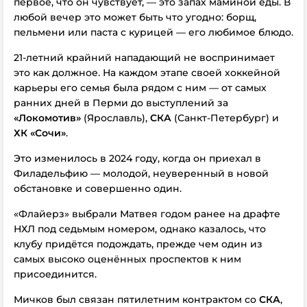
первое, что он чувствует, — это запах маминой еды. В
любой вечер это может быть что угодно: борщ,
пельмени или паста с курицей — его любимое блюдо.
21-летний крайний нападающий не воспринимает
это как должное. На каждом этапе своей хоккейной
карьеры его семья была рядом с ним — от самых
ранних дней в Перми до выступлений за
«Локомотив»
(Ярославль),
СКА
(Санкт-Петербург) и
ХК «Сочи»
.
Это изменилось в 2024 году, когда он приехал в
Филадельфию — молодой, неуверенный в новой
обстановке и совершенно один.
«Флайерз» выбрали Матвея годом ранее на драфте
НХЛ под седьмым номером, однако казалось, что
клубу придётся подождать, прежде чем один из
самых высоко оценённых проспектов к ним
присоединится.
Мичков был связан пятилетним контрактом со
СКА
,