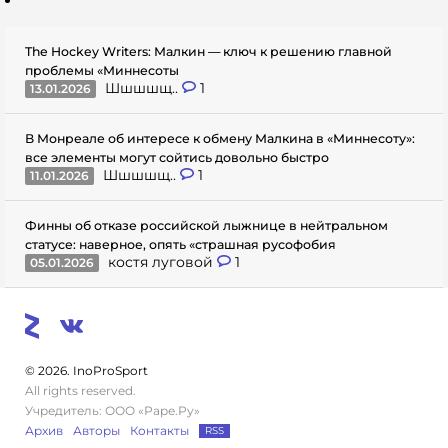
The Hockey Writers: Малкин — ключ к решению главной
проблемы «Миннесоты
Шшшшщ..
1
13.01.2026
В Монреале об интересе к обмену Малкина в «Миннесоту»:
все элементы могут сойтись довольно быстро
Шшшшщ..
1
11.01.2026
Финны об отказе российской лыжнице в нейтральном
статусе: наверное, опять «страшная русофобия
костя луговой
1
05.01.2026
© 2026. InoProSport
All rights reserved.
Учредитель: ООО «Раре.Ру»
Архив
Авторы
Контакты
RSS