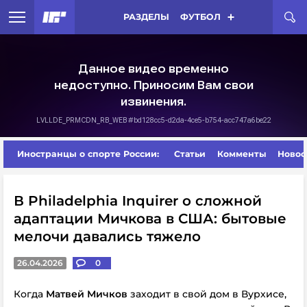
РАЗДЕЛЫ
ФУТБОЛ
Иностранцы о спорте России:
Статьи
Комменты
Новос
В Philadelphia Inquirer о сложной
адаптации Мичкова в США: бытовые
мелочи давались тяжело
26.04.2026
0
Когда
Матвей Мичков
заходит в свой дом в Вурхисе,