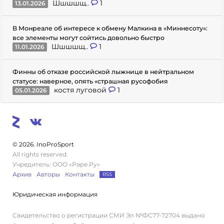
Шшшшщ..
1
13.01.2026
В Монреале об интересе к обмену Малкина в «Миннесоту»:
все элементы могут сойтись довольно быстро
Шшшшщ..
1
11.01.2026
Финны об отказе российской лыжнице в нейтральном
статусе: наверное, опять «страшная русофобия
костя луговой
1
05.01.2026
© 2026. InoProSport
All rights reserved.
Учредитель: ООО «Раре.Ру»
Архив
Авторы
Контакты
RSS
Юридическая информация
Свидетельство о регистрации СМИ Эл №ФС77-72704 выдано