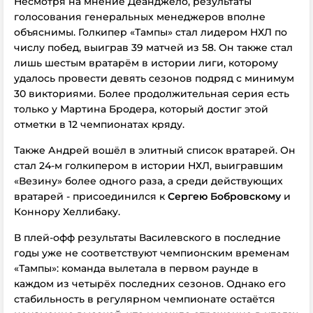
Несмотря на мнение Деанджело, результаты
голосования генеральных менеджеров вполне
объяснимы. Голкипер «Тампы» стал лидером НХЛ по
числу побед, выиграв 39 матчей из 58. Он также стал
лишь шестым вратарём в истории лиги, которому
удалось провести девять сезонов подряд с минимум
30 викториями. Более продолжительная серия есть
только у Мартина Бродера, который достиг этой
отметки в 12 чемпионатах кряду.
Также Андрей вошёл в элитный список вратарей. Он
стал 24-м голкипером в истории НХЛ, выигравшим
«Везину» более одного раза, а среди действующих
вратарей - присоединился к
Сергею Бобровскому
и
Коннору Хеллибаку.
В плей-офф результаты Василевского в последние
годы уже не соответствуют чемпионским временам
«Тампы»: команда вылетала в первом раунде в
каждом из четырёх последних сезонов. Однако его
стабильность в регулярном чемпионате остаётся