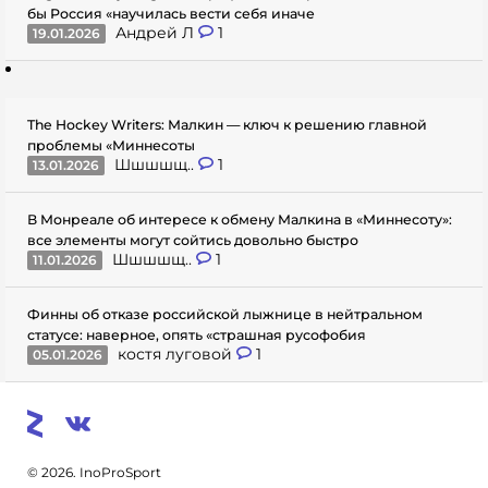
бы Россия «научилась вести себя иначе
Андрей Л
1
19.01.2026
The Hockey Writers: Малкин — ключ к решению главной
проблемы «Миннесоты
Шшшшщ..
1
13.01.2026
В Монреале об интересе к обмену Малкина в «Миннесоту»:
все элементы могут сойтись довольно быстро
Шшшшщ..
1
11.01.2026
Финны об отказе российской лыжнице в нейтральном
статусе: наверное, опять «страшная русофобия
костя луговой
1
05.01.2026
© 2026. InoProSport