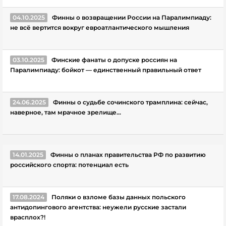
04.10.2025
Финны о возвращении России на Паралимпиаду:
не всё вертится вокруг евроатлантического мышления
03.10.2025
Финские фанаты о допуске россиян на
Паралимпиаду: бойкот — единственный правильный ответ
24.06.2025
Финны о судьбе сочинского трамплина: сейчас,
наверное, там мрачное зрелище...
14.01.2025
Финны о планах правительства РФ по развитию
российского спорта: потенциал есть
17.08.2024
Поляки о взломе базы данных польского
антидопингового агентства: неужели русские застали
врасплох?!