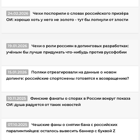
24.02.2026
Чехи поспорили о словах российского призёра
ОИ: хорошо хоть у него не золото - тут бы лопнули от злости
19.01.2026
Чехи о роли россиян в допинговых разработках:
учёным бы лучше придумать что-нибудь против русофобии
15.01.2026
Поляки отреагировали на данные о новом
допинге: российские спортсмены готовятся к возвращению?
10.11.2025
Финские фанаты о спорах в России вокруг показа
ОИ: душа радуется от таких новостей
07.10.2025
Чешские фаны о снятии бана с российских
паралимпийцев: осталось вывесить баннер с буквой Z