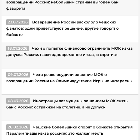
возвращении России: небольшим странам выгоден бан
фаворита
23.07.2026
Возвращение России раскололо чешских
фанатов: одни приветствуют решение, другие говорят о
бойкоте
18.07.2026
Чехи о попытке финансово ограничить МОК из-за
допуска России: наши одновременно и «за», и «против»
09.07.2026
Чехи резко осудили решение МОК о
возвращении России на Олимпиаду: такие Игры не интересны
08.07.2026
Иностранцы возмущены решением МОК снять
бан с России: остракизм на столетие, а не допуск
26.02.2026
Чешские болельщики спорят о бойкоте открытия
Паралимпиады из-за россиян: это жалкая месть