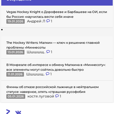
Vegas Hockey Knight о Дорофееве и Барбашеве на ОИ, если
бы Россия «научилась вести себя иначе
Андрей Л
1
19.01.2026
The Hockey Writers: Малкин — ключ к решению главной
проблемы «Миннесоты
Шшшшщ..
1
13.01.2026
В Монреале об интересе к обмену Малкина в «Миннесоту»:
все элементы могут сойтись довольно быстро
Шшшшщ..
1
11.01.2026
Финны об отказе российской лыжнице в нейтральном
статусе: наверное, опять «страшная русофобия
костя луговой
1
05.01.2026